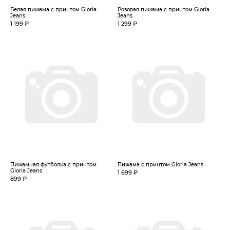
Белая пижама с принтом Gloria
Розовая пижама с принтом Gloria
Jeans
Jeans
1 199 ₽
1 299 ₽
Пижамная футболка с принтом
Пижама с принтом Gloria Jeans
Gloria Jeans
1 699 ₽
899 ₽