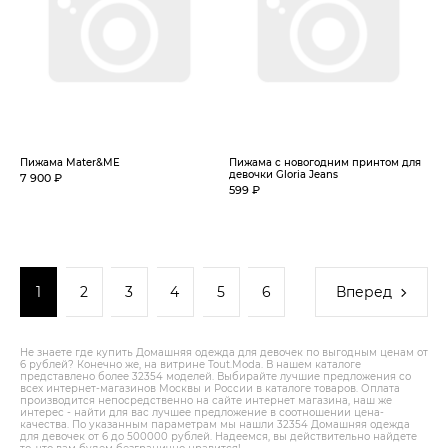
Пижама Mater&ME
Пижама с новогодним принтом для
девочки Gloria Jeans
7 900 ₽
599 ₽
1
2
3
4
5
6
Вперед
Не знаете где купить Домашняя одежда для девочек по выгодным ценам от
6 рублей? Конечно же, на витрине Tout.Modа. В нашем каталоге
представлено более 32354 моделей. Выбирайте лучшие предложения со
всех интернет-магазинов Москвы и России в каталоге товаров. Оплата
производится непосредственно на сайте интернет магазина, наш же
интерес - найти для вас лучшее предложение в соотношении цена-
качества. По указанным параметрам мы нашли 32354 Домашняя одежда
для девочек от 6 до 500000 рублей. Надеемся, вы действительно найдете