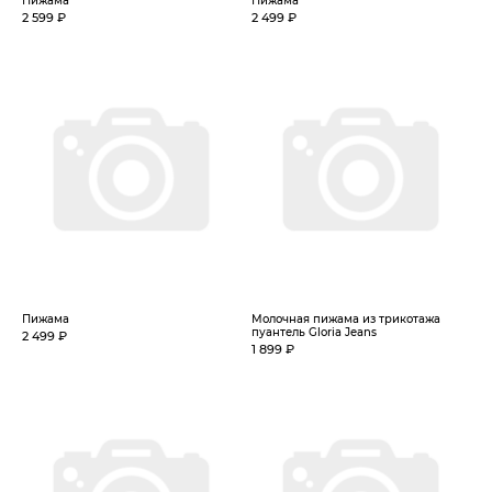
Пижама
Пижама
2 599 ₽
2 499 ₽
Пижама
Молочная пижама из трикотажа
пуантель Gloria Jeans
2 499 ₽
1 899 ₽