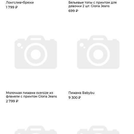
Лонгслив+брюки
Бельевые топы с принтом для
девочки 2 шт. Gloria Jeans
1 799 ₽
699 ₽
Молочная пижама oversize из
Пижама Babybu
фланели с принтом Gloria Jeans
9 300 ₽
2 799 ₽