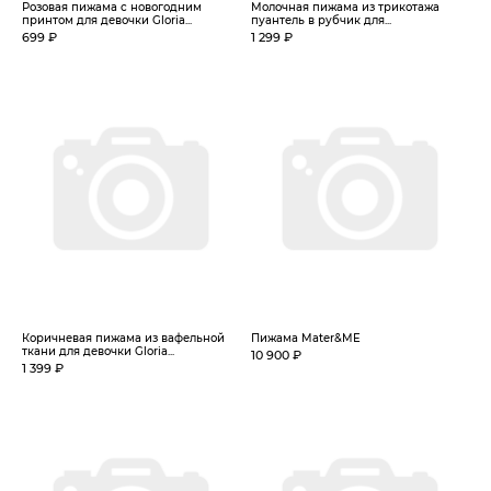
Розовая пижама с новогодним
Молочная пижама из трикотажа
принтом для девочки Gloria...
пуантель в рубчик для...
699 ₽
1 299 ₽
Коричневая пижама из вафельной
Пижама Mater&ME
ткани для девочки Gloria...
10 900 ₽
1 399 ₽