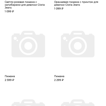
Светло-розовая пижама с
Оранжевая пижама с принтом для
капибарами для девочки Gloria
девочки Gloria Jeans
Jeans
1 099 ₽
1 099 ₽
Пижама
Пижама
2 599 ₽
2 299 ₽