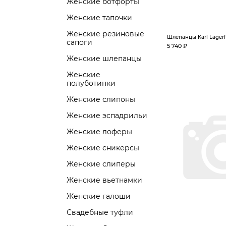
Женские ботфорты
Женские тапочки
Женские резиновые
Шлепанцы Karl Lagerf
сапоги
5 740 ₽
Женские шлепанцы
Женские
полуботинки
Женские слипоны
Женские эспадрильи
Женские лоферы
Женские сникерсы
Женские слиперы
Женские вьетнамки
Женские галоши
Свадебные туфли