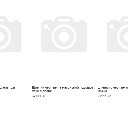
 Шлепанцы
Шлепки черные на массивной подошве
Шлепки с черным л
Voile blanche
MSGM
32 000 ₽
18 999 ₽