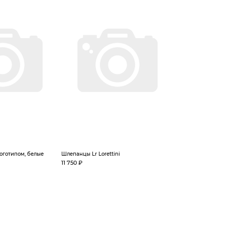
оготипом, белые
Шлепанцы Lr Lorettini
11 750 ₽