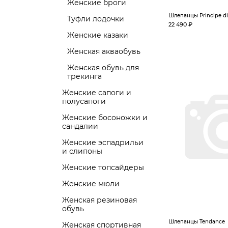
Женские броги
Шлепанцы Principe di
Туфли лодочки
22 490 ₽
Женские казаки
Женская акваобувь
Женская обувь для
трекинга
Женские сапоги и
полусапоги
Женские босоножки и
сандалии
Женские эспадрильи
и слипоны
Женские топсайдеры
Женские мюли
Женская резиновая
обувь
Шлепанцы Tendance
Женская спортивная