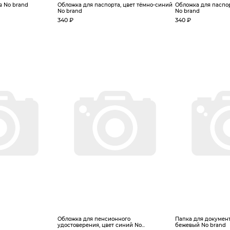
в No brand
Обложка для паспорта, цвет тёмно-синий
Обложка для паспор
No brand
No brand
340 ₽
340 ₽
Обложка для пенсионного
Папка для документ
удостоверения, цвет синий No...
бежевый No brand