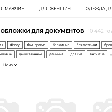
ЛЯ МУЖЧИН
ДЛЯ ЖЕНЩИН
ОДЕЖДА ДЛ
 ОБЛОЖКИ ДЛЯ ДОКУМЕНТОВ
10 442 т
в 1
disney
байкерские
бархатные
без застежки
бре
деловые
демисезонные
длинные
для сна
закрытые
п
Цена