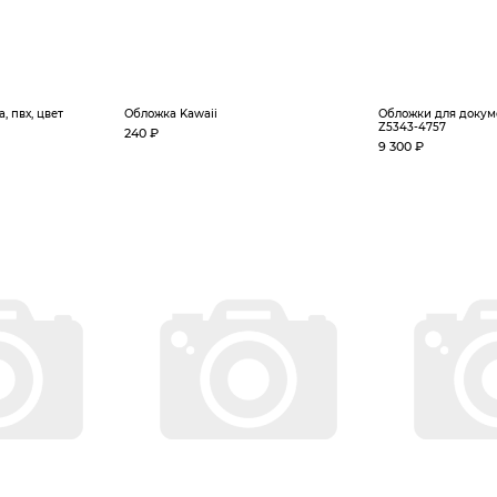
, пвх, цвет
Обложка Kawaii
Обложки для доку
Z5343-4757
240 ₽
9 300 ₽