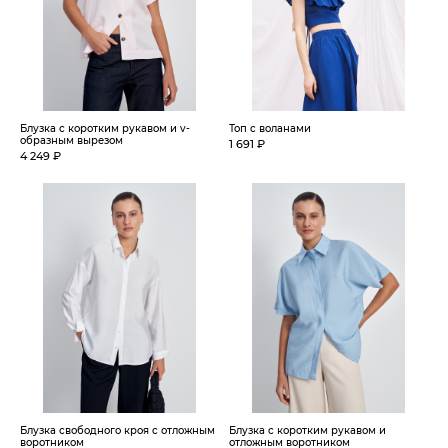
Блузка с коротким рукавом и v-
Топ с воланами
образным вырезом
1 691 ₽
4 249 ₽
Блузка свободного кроя с отложным
Блузка с коротким рукавом и
воротником
отложным воротником