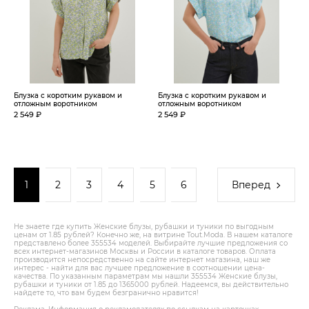
Блузка с коротким рукавом и
Блузка с коротким рукавом и
отложным воротником
отложным воротником
2 549 ₽
2 549 ₽
1
2
3
4
5
6
Вперед
Не знаете где купить Женские блузы, рубашки и туники по выгодным
ценам от 1.85 рублей? Конечно же, на витрине Tout.Modа. В нашем каталоге
представлено более 355534 моделей. Выбирайте лучшие предложения со
всех интернет-магазинов Москвы и России в каталоге товаров. Оплата
производится непосредственно на сайте интернет магазина, наш же
интерес - найти для вас лучшее предложение в соотношении цена-
качества. По указанным параметрам мы нашли 355534 Женские блузы,
рубашки и туники от 1.85 до 1365000 рублей. Надеемся, вы действительно
найдете то, что вам будем безгранично нравится!