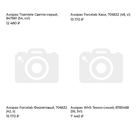
Анорак Tisentele Светло-серый,
Анорак Forcelab Хаки, 706632 (48, xl)
847661 (54, xxl)
15 170 ₽
12 480 ₽
Анорак Forcelab Фиолетовый, 706632
Анорак WHS Темно-синий, 8783468
(42, s)
(56, 3xl)
15 170 ₽
7 440 ₽