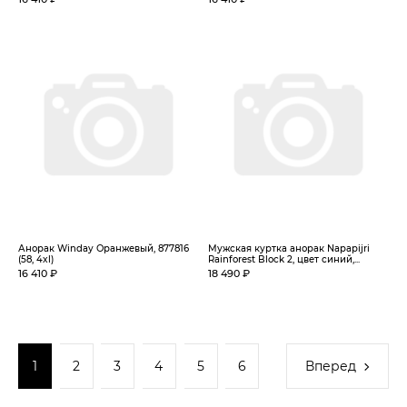
Анорак Winday Оранжевый, 877816
Мужская куртка анорак Napapijri
(58, 4xl)
Rainforest Block 2, цвет синий,...
16 410 ₽
18 490 ₽
1
2
3
4
5
6
Вперед