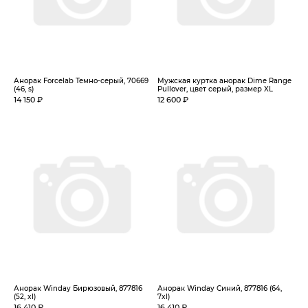
Анорак Forcelab Темно-серый, 70669
Мужская куртка анорак Dime Range
(46, s)
Pullover, цвет серый, размер XL
14 150 ₽
12 600 ₽
Анорак Winday Бирюзовый, 877816
Анорак Winday Синий, 877816 (64,
(52, xl)
7xl)
16 410 ₽
16 410 ₽