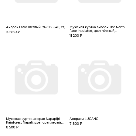
Анорак Lafor Желтый, 767055 (40, xs)
Мужская куртка анорак The North
Face Insulated, цвет чёрный,...
10 760 ₽
11 200 ₽
Мужская куртка анорак Napapijri
Анораки LUGANG
Rainforest Napali, цвет оранжевый,...
7 800 ₽
8 500 ₽