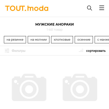
МУЖСКИЕ АНОРАКИ
1 461 товар
на резинке
на молнии
хлопковые
осенние
с манж
Фильтры
сортировать