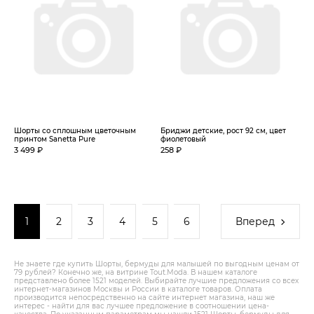
Шорты со сплошным цветочным
Бриджи детские, рост 92 см, цвет
принтом Sanetta Pure
фиолетовый
3 499 ₽
258 ₽
1
2
3
4
5
6
Вперед
Не знаете где купить Шорты, бермуды для малышей по выгодным ценам от
79 рублей? Конечно же, на витрине Tout.Modа. В нашем каталоге
представлено более 1521 моделей. Выбирайте лучшие предложения со всех
интернет-магазинов Москвы и России в каталоге товаров. Оплата
производится непосредственно на сайте интернет магазина, наш же
интерес - найти для вас лучшее предложение в соотношении цена-