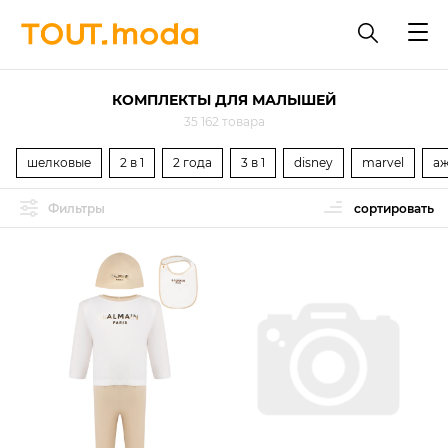
КОМПЛЕКТЫ ДЛЯ МАЛЫШЕЙ
35 162 товара
шелковые
2 в 1
2 года
3 в 1
disney
marvel
а
Фильтры
сортировать