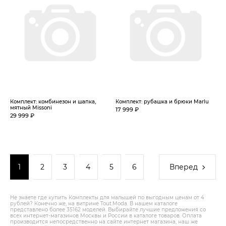
Комплект: комбинезон и шапка,
Комплект: рубашка и брюки Marlu
мятный Missoni
17 999 ₽
29 999 ₽
1
2
3
4
5
6
Вперед
Не знаете где купить Комплекты для малышей по выгодным ценам от 4
рублей? Конечно же, на витрине Tout.Modа. В нашем каталоге
представлено более 35162 моделей. Выбирайте лучшие предложения со
всех интернет-магазинов Москвы и России в каталоге товаров. Оплата
производится непосредственно на сайте интернет магазина, наш же