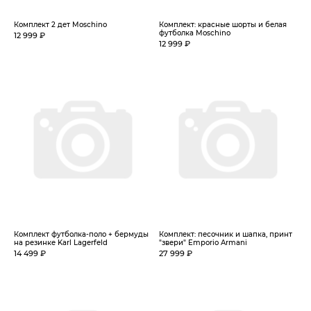
Комплект 2 дет Moschino
Комплект: красные шорты и белая
футболка Moschino
12 999 ₽
12 999 ₽
Комплект футболка-поло + бермуды
Комплект: песочник и шапка, принт
на резинке Karl Lagerfeld
"звери" Emporio Armani
14 499 ₽
27 999 ₽