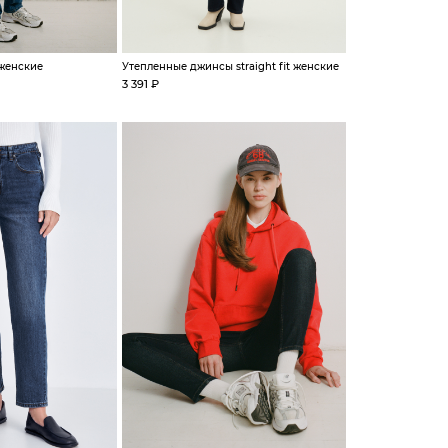
 женские
Утепленные джинсы straight fit женские
3 391 ₽