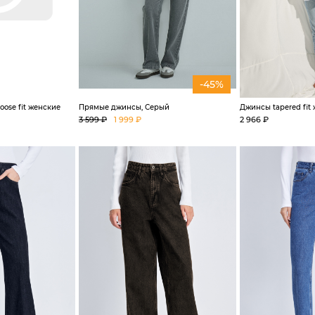
-45%
ose fit женские
Прямые джинсы, Серый
Джинсы tapered fit
3 599 ₽
1 999 ₽
2 966 ₽