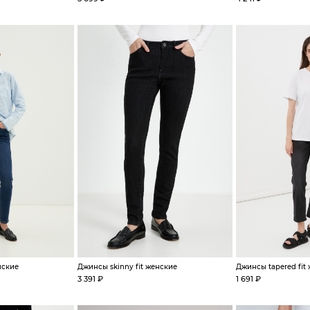
нские
Джинсы skinny fit женские
Джинсы tapered fit
3 391 ₽
1 691 ₽