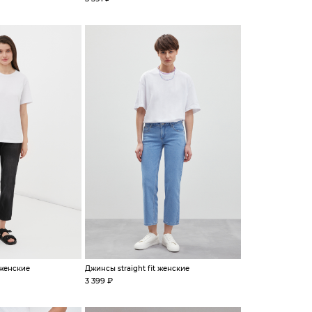
 женские
Джинсы straight fit женские
3 399 ₽