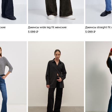
ские
Джинсы wide leg fit женские
Джинсы straight fit
5 099 ₽
5 099 ₽