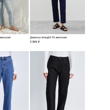
 женские
Джинсы straight fit женские
3 399 ₽