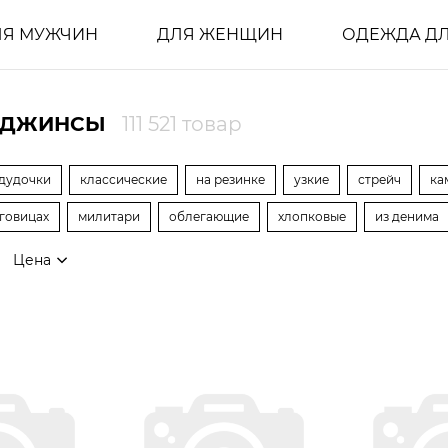
ЛЯ МУЖЧИН
ДЛЯ ЖЕНЩИН
ОДЕЖДА ДЛ
 ДЖИНСЫ
111 521 товар
дудочки
классические
на резинке
узкие
стрейч
ка
уговицах
милитари
облегающие
хлопковые
из денима
Цена