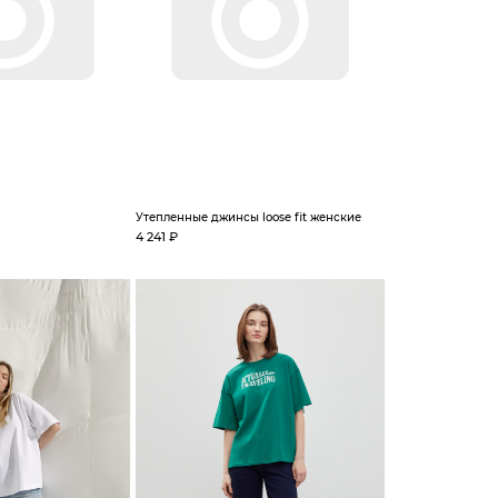
Утепленные джинсы loose fit женские
4 241 ₽