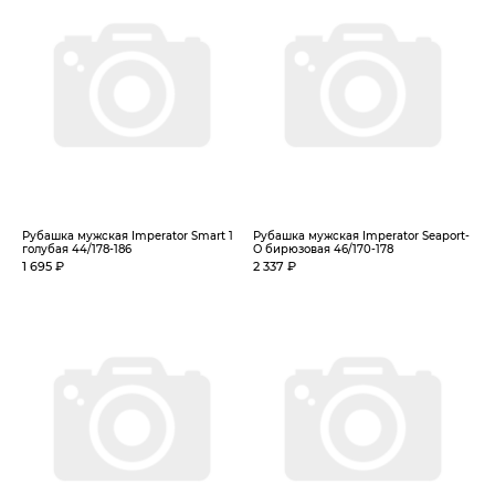
Рубашка мужская Imperator Smart 1
Рубашка мужская Imperator Seaport-
голубая 44/178-186
O бирюзовая 46/170-178
1 695 ₽
2 337 ₽