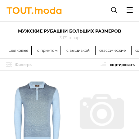
МУЖСКИЕ РУБАШКИ БОЛЬШИХ РАЗМЕРОВ
3 171 товар
шелковые
с принтом
с вышивкой
классические
к
Фильтры
сортировать