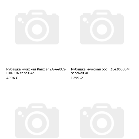
Рубашка мужская Kanzler 2A-448CS-
Рубашка мужская oodji 3L430005M
11110-04 серая 43
зеленая XL
4 194 ₽
1 299 ₽