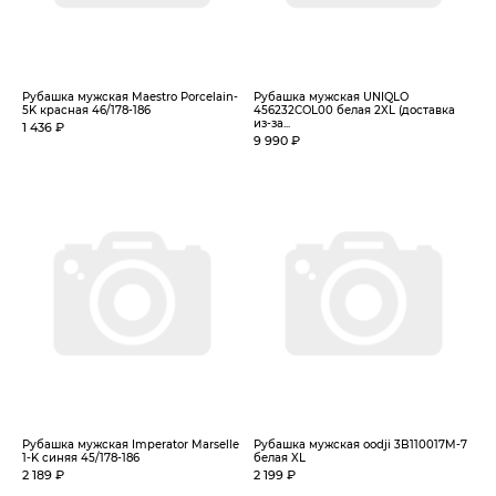
Рубашка мужская Maestro Porcelain-
Рубашка мужская UNIQLO
5K красная 46/178-186
456232COL00 белая 2XL (доставка
из-за...
1 436 ₽
9 990 ₽
Рубашка мужская Imperator Marselle
Рубашка мужская oodji 3B110017M-7
1-K синяя 45/178-186
белая XL
2 189 ₽
2 199 ₽