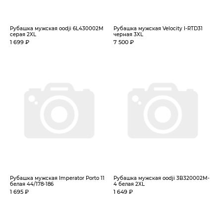
Рубашка мужская oodji 6L430002M
Рубашка мужская Velocity I-RTD31
серая 2XL
черная 3XL
1 699 ₽
7 500 ₽
Рубашка мужская Imperator Porto 11
Рубашка мужская oodji 3B320002M-
белая 44/178-186
4 белая 2XL
1 695 ₽
1 649 ₽