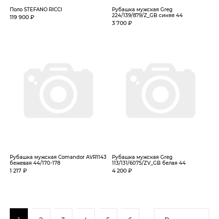
Поло STEFANO RICCI
Рубашка мужская Greg
224/139/879/Z_GB синяя 44
119 900 ₽
3 700 ₽
Рубашка мужская Comandor AVR1143
Рубашка мужская Greg
бежевая 44/170-178
113/131/6075/ZV_GB белая 44
1 217 ₽
4 200 ₽