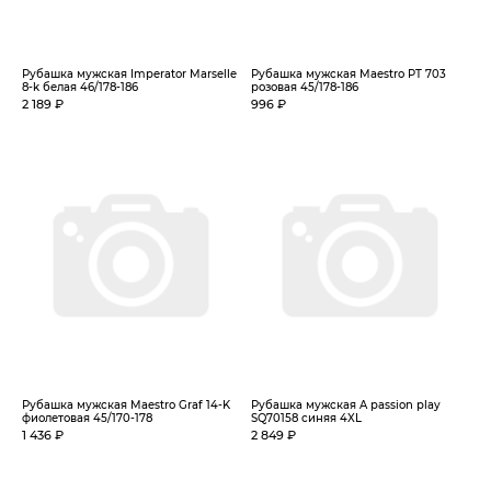
Рубашка мужская Imperator Marselle
Рубашка мужская Maestro PT 703
8-k белая 46/178-186
розовая 45/178-186
2 189 ₽
996 ₽
Рубашка мужская Maestro Graf 14-K
Рубашка мужская A passion play
фиолетовая 45/170-178
SQ70158 синяя 4XL
1 436 ₽
2 849 ₽