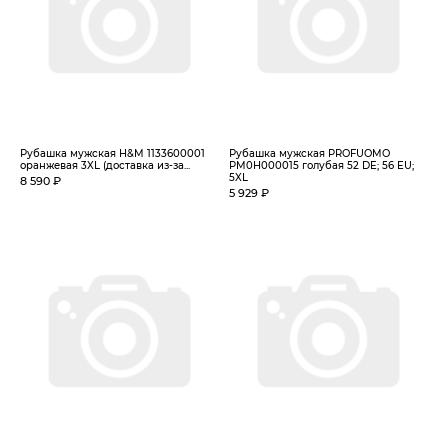
Рубашка мужская H&M 1133600001
Рубашка мужская PROFUOMO
оранжевая 3XL (доставка из-за...
PM0H000015 голубая 52 DE; 56 EU;
5XL
8 590 ₽
5 929 ₽