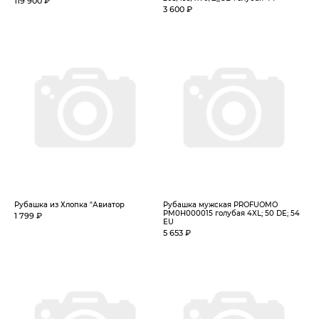
119 900 ₽
3 600 ₽
Рубашка из Хлопка "Авиатор
Рубашка мужская PROFUOMO
PM0H000015 голубая 4XL; 50 DE; 54
1 799 ₽
EU
5 653 ₽