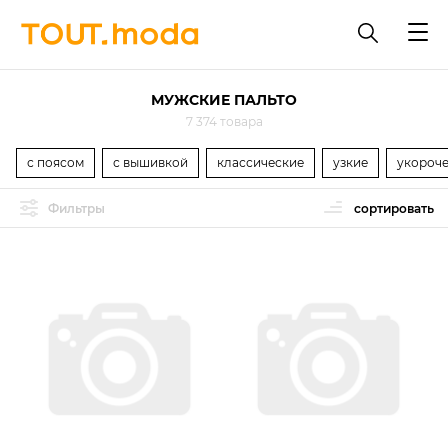
МУЖСКИЕ ПАЛЬТО
7 374 товара
с поясом
с вышивкой
классические
узкие
укороч
Фильтры
сортировать