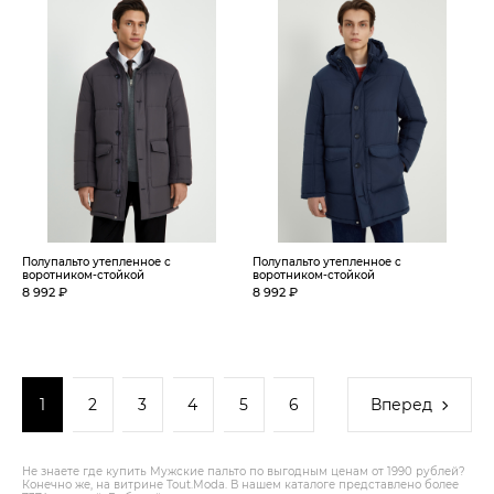
Полупальто утепленное с
Полупальто утепленное с
воротником-стойкой
воротником-стойкой
8 992 ₽
8 992 ₽
1
2
3
4
5
6
Вперед
Не знаете где купить Мужские пальто по выгодным ценам от 1990 рублей?
Конечно же, на витрине Tout.Modа. В нашем каталоге представлено более