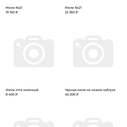
Мюли No21
Мюли No21
19 160 ₽
22 360 ₽
Мюли irma молочный
Черные мюли на низком каблуке
8 400 ₽
40 200 ₽