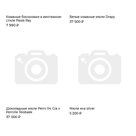
Кожаные босоножки в винтажном
Белые кожаные мюли Drapy
стиле Paola Ray
37 500 ₽
7 990 ₽
Шоколадные мюли Perni 04 Gia x
Мюли eva silver
Pernille Teisbaek
5 200 ₽
37 000 ₽