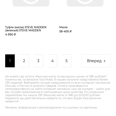
Туфли (мюли) STEVE MADDEN
Мюли
(зеленый) STEVE MADDEN
58 400 ₽
4 990 ₽
1
2
3
4
5
Вперед
Не знаете где купить Женские мюли по выгодным ценам от 980 рублей?
Конечно же, на витрине Tout.Modа. В нашем каталоге представлено более
295 моделей. Выбирайте лучшие предложения со всех интернет-магазинов
Москвы и России в каталоге товаров. Оплата производится
непосредственно на сайте интернет магазина, наш же интерес - найти для
вас лучшее предложение в соотношении цена-качества. По указанным
параметрам мы нашли 295 Женские мюли от 980 до 220000 рублей.
Надеемся, вы действительно найдете то, что вам будем безгранично
нравится!
Реклама. Информация о рекламодателях по ссылкам на карточках.