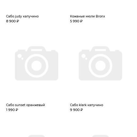
Сабо judy капучино
Кожаные мюли Bronx
8 900 ₽
5 990 ₽
Сабо sunset оранжевый
Сабо klark капучино
1 990 ₽
9 900 ₽