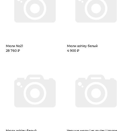
Мюли No21
Мюли ashley белый
28 760 ₽
4 900 ₽
Мюли ashley белый
Черные мюли Les mules Limone