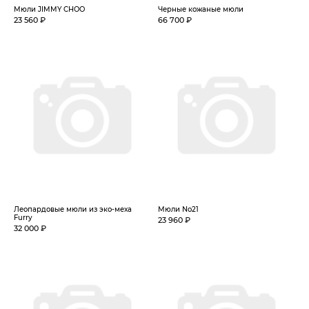
Мюли JIMMY CHOO
Черные кожаные мюли
23 560 ₽
66 700 ₽
Леопардовые мюли из эко-меха
Мюли No21
Furry
23 960 ₽
32 000 ₽