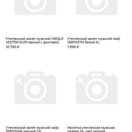
Утепленный жилет мужской UNIQLO
Утепленный жилет мужской oodji
452739COL09 черный L (доставка...
1B811007M белый XL
10 790 ₽
1 999 ₽
Утепленный жилет мужской oodji
Жилетка утепленная мужская,
1B811004M черный 2XL
размер 54, цвет чёрный