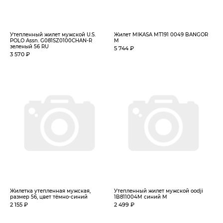
Утепленный жилет мужской U.S.
Жилет MIKASA MT191 0049 BANGOR
POLO Assn. G081SZ0100CHAN-R
M
зеленый 56 RU
5 744 ₽
3 570 ₽
Жилетка утепленная мужская,
Утепленный жилет мужской oodji
размер 56, цвет тёмно-синий
1B811004M синий M
2 155 ₽
2 499 ₽