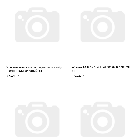
Утепленный жилет мужской oodji
Жилет MIKASA MT191 0036 BANGOR
1B811004M черный XL
XL
3 549 ₽
5 744 ₽