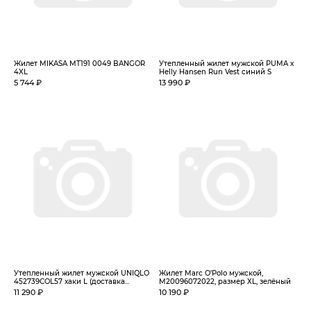
Жилет MIKASA MT191 0049 BANGOR
Утепленный жилет мужской PUMA x
4XL
Helly Hansen Run Vest синий S
5 744 ₽
13 990 ₽
Утепленный жилет мужской UNIQLO
Жилет Marc O’Polo мужской,
452739COL57 хаки L (доставка...
M20096072022, размер XL, зелёный
11 290 ₽
10 190 ₽