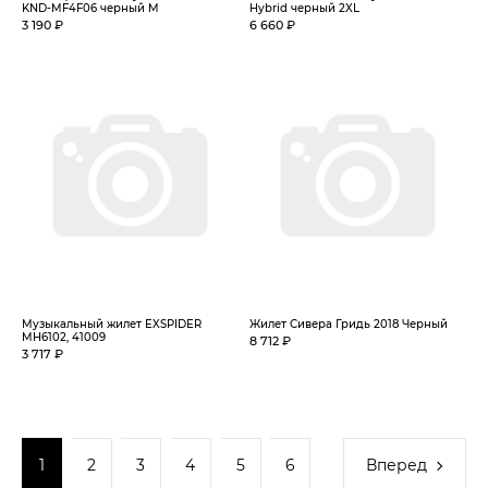
KND-MF4F06 черный M
Hybrid черный 2XL
3 190 ₽
6 660 ₽
Музыкальный жилет EXSPIDER
Жилет Сивера Гридь 2018 Черный
MH6102, 41009
8 712 ₽
3 717 ₽
1
2
3
4
5
6
Вперед