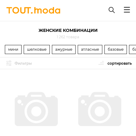
ЖЕНСКИЕ КОМБИНАЦИИ
1 262 товара
мини
шелковые
ажурные
атласные
базовые
б
Фильтры
сортировать