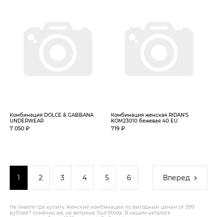
Комбинация DOLCE & GABBANA
Комбинация женская RIDAN'S
UNDERWEAR
KOM23010 бежевая 40 EU
7 050 ₽
719 ₽
1
2
3
4
5
6
Вперед
Не знаете где купить Женские комбинации по выгодным ценам от 599
рублей? Конечно же, на витрине Tout.Modа. В нашем каталоге