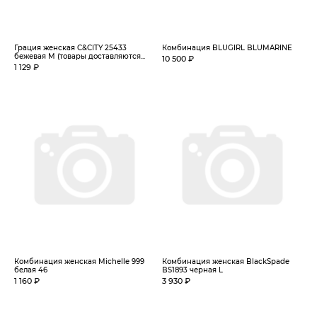
Грация женская C&CITY 25433
Комбинация BLUGIRL BLUMARINE
бежевая M (товары доставляются...
10 500 ₽
1 129 ₽
Комбинация женская Michelle 999
Комбинация женская BlackSpade
белая 46
BS1893 черная L
1 160 ₽
3 930 ₽