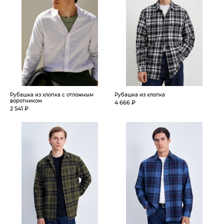
Рубашка из хлопка с отложным
Рубашка из хлопка
воротником
4 666 ₽
2 541 ₽