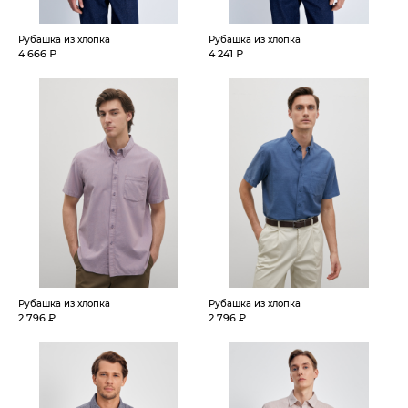
Рубашка из хлопка
Рубашка из хлопка
4 666 ₽
4 241 ₽
Рубашка из хлопка
Рубашка из хлопка
2 796 ₽
2 796 ₽