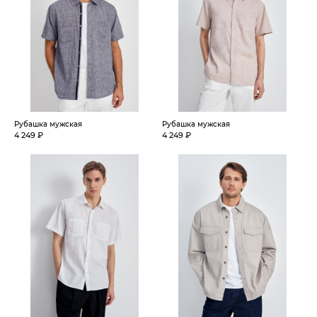
Рубашка мужская
Рубашка мужская
4 249 ₽
4 249 ₽