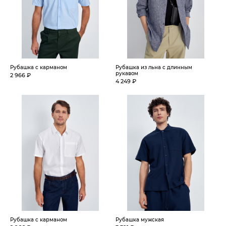
Рубашка с карманом
Рубашка из льна с длинным
рукавом
2 966 ₽
4 249 ₽
Рубашка с карманом
Рубашка мужская