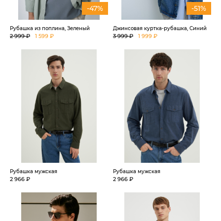
-47%
-51%
Рубашка из поплина, Зеленый
Джинсовая куртка-рубашка, Синий
2 999 ₽
1 599 ₽
3 999 ₽
1 999 ₽
Рубашка мужская
Рубашка мужская
2 966 ₽
2 966 ₽