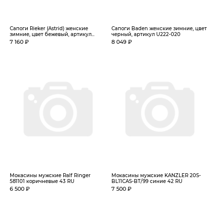
Сапоги Rieker (Astrid) женские
Сапоги Baden женские зимние, цвет
зимние, цвет бежевый, артикул...
черный, артикул U222-020
7 160 ₽
8 049 ₽
Мокасины мужские Ralf Ringer
Мокасины мужские KANZLER 20S-
581101 коричневые 43 RU
BL11CAS-BT/99 синие 42 RU
6 500 ₽
7 500 ₽