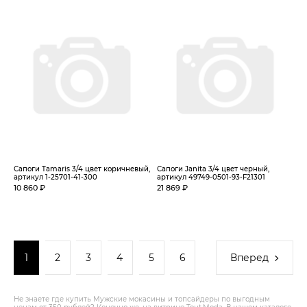
Сапоги Tamaris 3/4 цвет коричневый,
Сапоги Janita 3/4 цвет черный,
артикул 1-25701-41-300
артикул 49749-0501-93-F21301
10 860 ₽
21 869 ₽
1
2
3
4
5
6
Вперед
Не знаете где купить Мужские мокасины и топсайдеры по выгодным