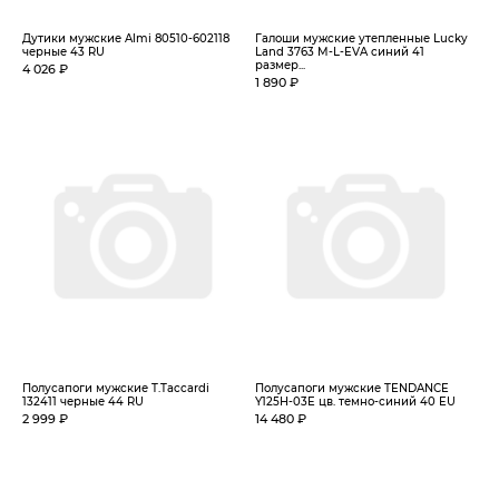
Дутики мужские Almi 80510-602118
Галоши мужские утепленные Lucky
черные 43 RU
Land 3763 M-L-EVA синий 41
размер...
4 026 ₽
1 890 ₽
Полусапоги мужские T.Taccardi
Полусапоги мужские TENDANCE
132411 черные 44 RU
Y125H-03E цв. темно-синий 40 EU
2 999 ₽
14 480 ₽