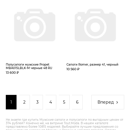
Полусапоги мужские Propet
Сапоги Romer, размер 41, черный
MBA015LBLK-M черные 48 RU
10 560 ₽
13 600 ₽
1
2
3
4
5
6
Вперед
Не знаете где купить Мужские сапоги и полусапоги по выгодным ценам от
374 рублей? Конечно же, на витрине Tout.Modа. В нашем каталоге
представлено более 10815 моделей. Выбирайте лучшие предложения со