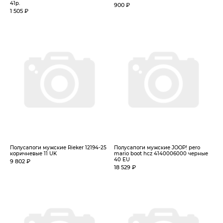
41р.
900 ₽
1 505 ₽
Полусапоги мужские Rieker 12194-25
Полусапоги мужские JOOP! pero
коричневые 11 UK
mario boot hcz 4140006000 черные
40 EU
9 802 ₽
18 529 ₽