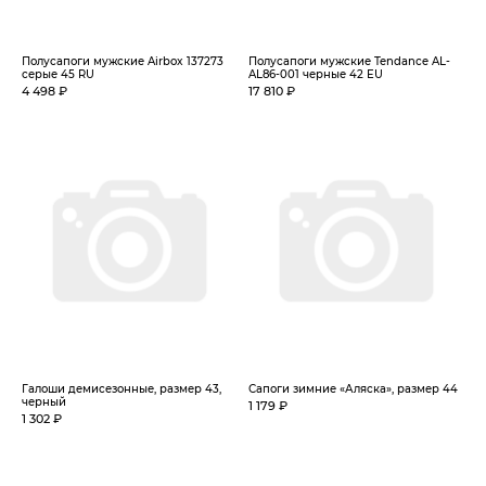
Полусапоги мужские Airbox 137273
Полусапоги мужские Tendance AL-
серые 45 RU
AL86-001 черные 42 EU
4 498 ₽
17 810 ₽
Галоши демисезонные, размер 43,
Сапоги зимние «Аляска», размер 44
черный
1 179 ₽
1 302 ₽