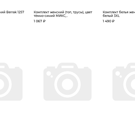
ий Berrak 1257
Комплект женский (топ, трусы), цвет
Комплект белья же
тёмно-синий МИКС,...
белый 3XL
1 067 ₽
1 490 ₽