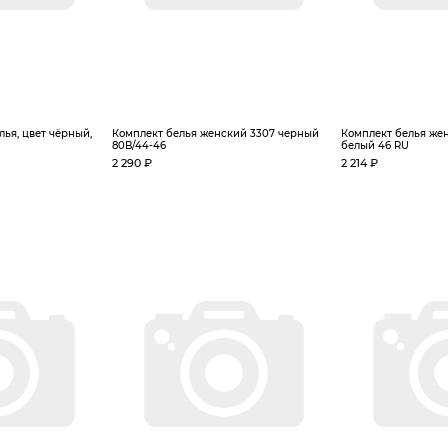
ья, цвет чёрный,
Комплект белья женский 3307 черный
Комплект белья женс
80В/44-46
белый 46 RU
2 290 ₽
2 214 ₽