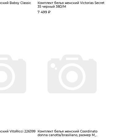
ский Babsy Classic
Комплект белья женский Victorias Secret
35 черный 38D/M
7 499 ₽
ский VitoRicci 226399
Комплект белья женский Coordinato
donna canotta/brasiliano, размер M,...