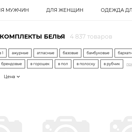
ЛЯ МУЖЧИН
ДЛЯ ЖЕНЩИН
ОДЕЖДА ДЛ
 КОМПЛЕКТЫ БЕЛЬЯ
4 837 товаров
в 1
ажурные
атласные
базовые
бамбуковые
бархат
брендовые
в горошек
в пол
в полоску
в рубчик
по
Цена