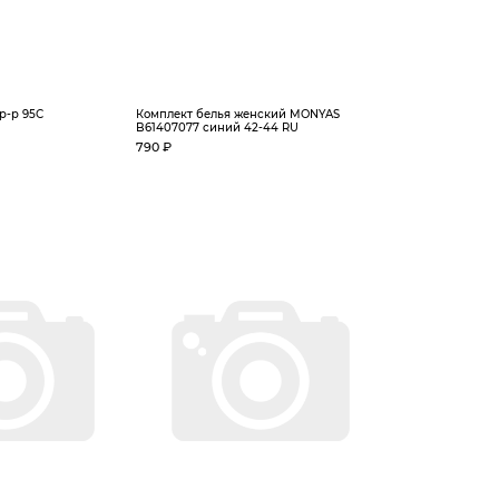
p-p 95С
Комплект белья женский MONYAS
B61407077 синий 42-44 RU
790 ₽