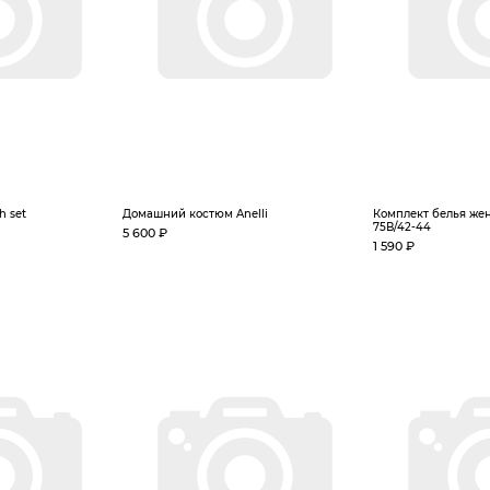
h set
Домашний костюм Anelli
Комплект белья жен
75В/42-44
5 600 ₽
1 590 ₽