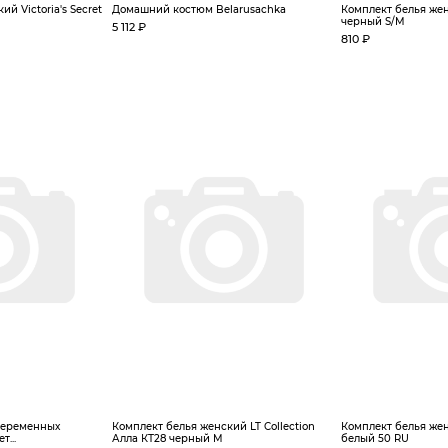
й Victoria's Secret
Домашний костюм Belarusachka
Комплект белья жен
черный S/M
5 112 ₽
810 ₽
беременных
Комплект белья женский LT Collection
Комплект белья жен
т...
Алла КТ28 черный M
белый 50 RU