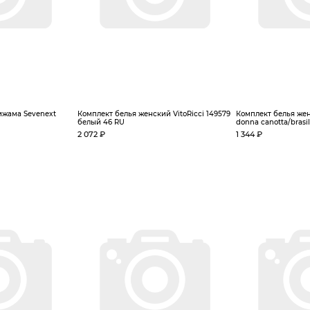
ижама Sevenext
Комплект белья женский VitoRicci 149579
Комплект белья жен
белый 46 RU
donna canotta/brasil
2 072 ₽
1 344 ₽