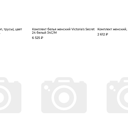
, трусы), цвет
Комплект белья женский Victoria's Secret
Koмплeкт жeнcкий, 
.
24 белый 34C/M
2 612 ₽
6 525 ₽