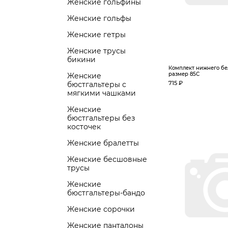
Женские гольфины
Женские гольфы
Женские гетры
Женские трусы
бикини
Комплект нижнего бел
размер 85С
Женские
715 ₽
бюстгальтеры с
мягкими чашками
Женские
бюстгальтеры без
косточек
Женские бралетты
Женские бесшовные
трусы
Женские
бюстгальтеры-бандо
Женские сорочки
Женские панталоны