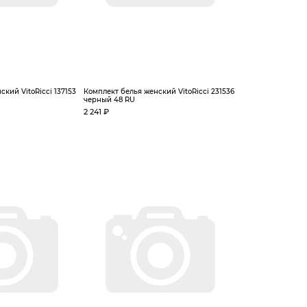
кий VitoRicci 137153
Комплект белья женский VitoRicci 231536
черный 48 RU
2 241 ₽