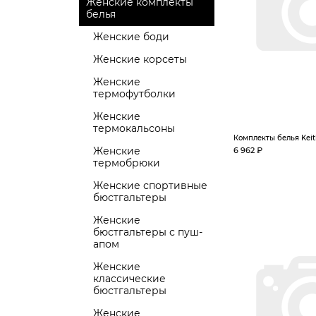
Женские комплекты
белья
Женские боди
Женские корсеты
Женские
термофутболки
Женские
термокальсоны
Комплекты белья Keit
Женские
6 962 ₽
термобрюки
Женские спортивные
бюстгальтеры
Женские
бюстгальтеры с пуш-
апом
Женские
классические
бюстгальтеры
Женские