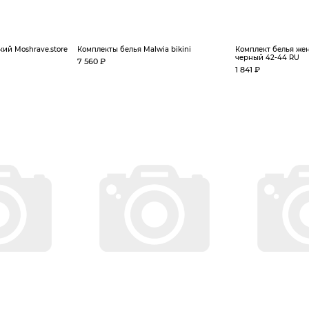
ий Moshrave.store
Комплекты белья Malwia bikini
Комплект белья жен
черный 42-44 RU
7 560 ₽
1 841 ₽