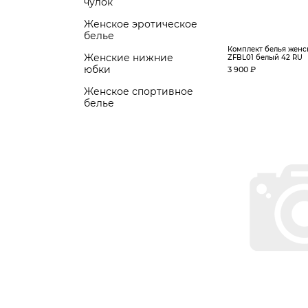
чулок
Женское эротическое
белье
Комплект белья женск
Женские нижние
ZFBL01 белый 42 RU
юбки
3 900 ₽
Женское спортивное
белье