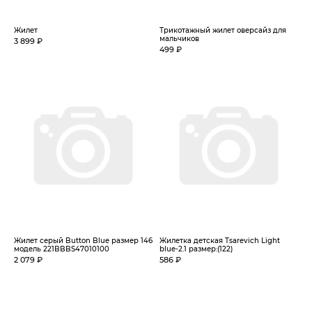
Жилет
Трикотажный жилет оверсайз для
мальчиков
3 899 ₽
499 ₽
Жилет серый Button Blue размер 146
Жилетка детская Tsarevich Light
модель 221BBBS47010100
blue-2.1 размер:(122)
2 079 ₽
586 ₽