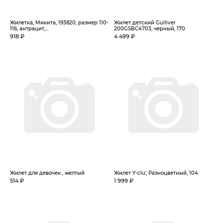
Жилетка, Микита, 193820, размер 110-
Жилет детский Gulliver
116, антрацит,...
200GSBC4703, черный, 170
918 ₽
4 499 ₽
Жилет для девочек , желтый
Жилет Y-clu', Разноцветный, 104
514 ₽
1 999 ₽