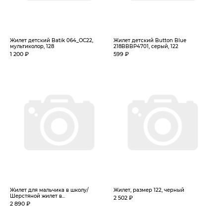
Жилет детский Batik 064_ОС22,
Жилет детский Button Blue
мультиколор, 128
218BBBP4701, серый, 122
1 200 ₽
599 ₽
Жилет для мальчика в школу/
Жилет, размер 122, черный
Шерстяной жилет в...
2 502 ₽
2 890 ₽