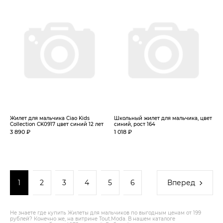
Жилет для мальчика Ciao Kids
Школьный жилет для мальчика, цвет
Collection CK0917 цвет синий 12 лет
синий, рост 164
3 890 ₽
1 018 ₽
1
2
3
4
5
6
Вперед
Не знаете где купить Жилеты для мальчиков по выгодным ценам от 199
рублей? Конечно же, на витрине Tout.Modа. В нашем каталоге