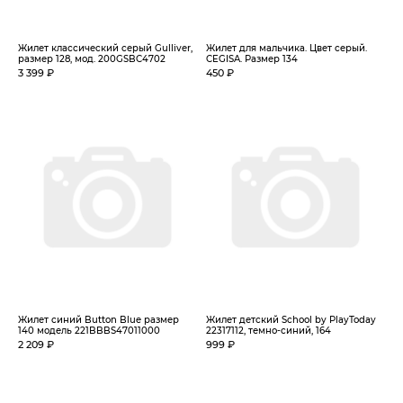
Жилет классический серый Gulliver,
Жилет для мальчика. Цвет серый.
размер 128, мод. 200GSBC4702
CEGISA. Размер 134
3 399 ₽
450 ₽
Жилет синий Button Blue размер
Жилет детский School by PlayToday
140 модель 221BBBS47011000
22317112, темно-синий, 164
2 209 ₽
999 ₽