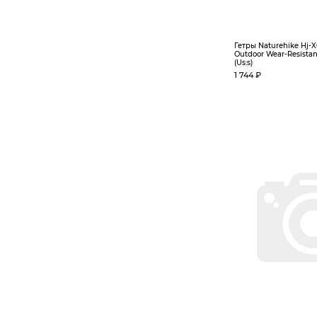
Гетры Naturehike Hj-X
Outdoor Wear-Resistan
(Us:s)
1 744 ₽