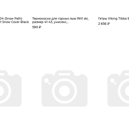
04 (Snow Path)
Термоноски для горных лыж INVI ski,
Гетры Viking Tibba Bl
t Snow Cover Black
размер 41-43, унисекс,...
2 656 ₽
590 ₽