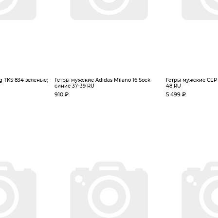
g TKS 834 зеленые;
Гетры мужские Adidas Milano 16 Sock
Гетры мужские CEP
синие 37-39 RU
48 RU
910 ₽
5 499 ₽