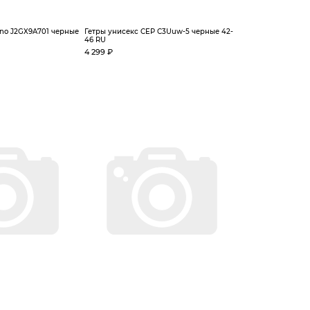
uno J2GX9A701 черные
Гетры унисекс CEP C3Uuw-5 черные 42-
46 RU
4 299 ₽