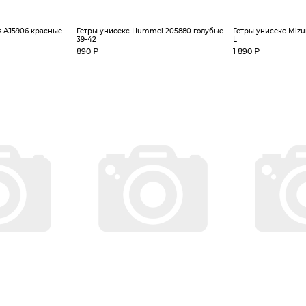
s AJ5906 красные
Гетры унисекс Hummel 205880 голубые
Гетры унисекс Miz
39-42
L
890 ₽
1 890 ₽