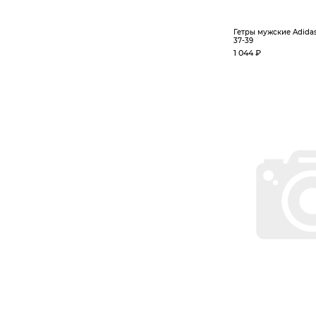
Гетры мужские Adida
37-39
1 044 ₽