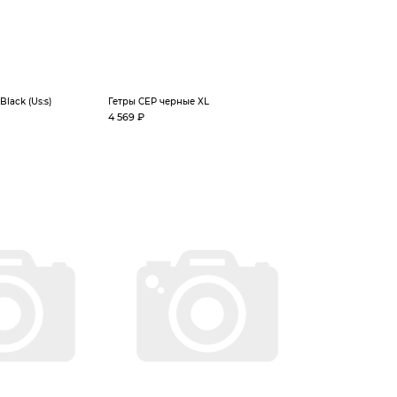
lack (Us:s)
Гетры CEP черные XL
4 569 ₽