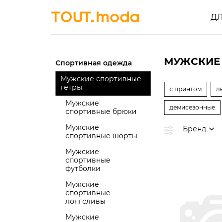
Д
МУЖСКИЕ
Спортивная одежда
Мужские спортивные
гетры
с принтом
л
Мужские
демисезонные
спортивные брюки
Мужские
Бренд
спортивные шорты
Мужские
спортивные
футболки
Мужские
спортивные
лонгсливы
Мужские