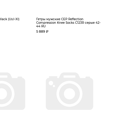
ack (Us:l-Xl)
Гетры мужские CEP Reflection
Compression Knee Socks C123R серые 42-
44 RU
5 889 ₽