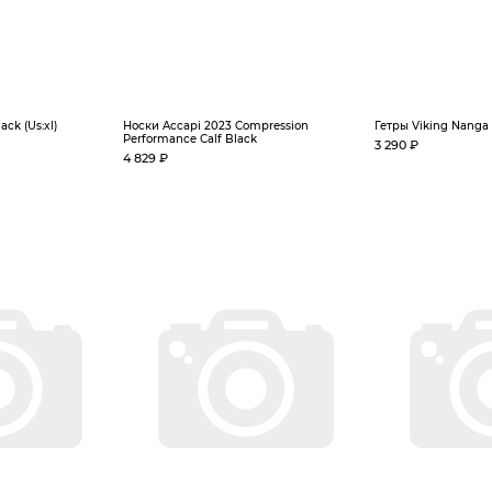
ck (Us:xl)
Носки Accapi 2023 Compression
Гетры Viking Nanga B
Performance Calf Black
3 290 ₽
4 829 ₽