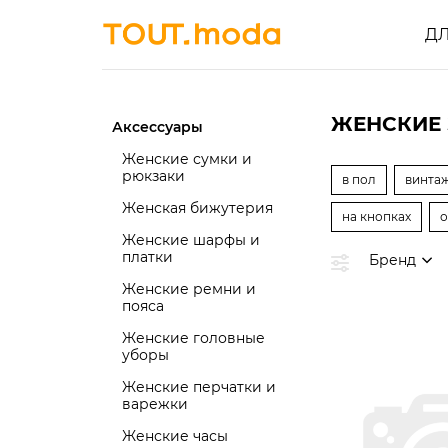
Д
ЖЕНСКИЕ
Аксессуары
Женские сумки и
рюкзаки
в пол
винта
Женская бижутерия
на кнопках
о
Женские шарфы и
платки
Бренд
Женские ремни и
пояса
Женские головные
уборы
Женские перчатки и
варежки
Женские часы