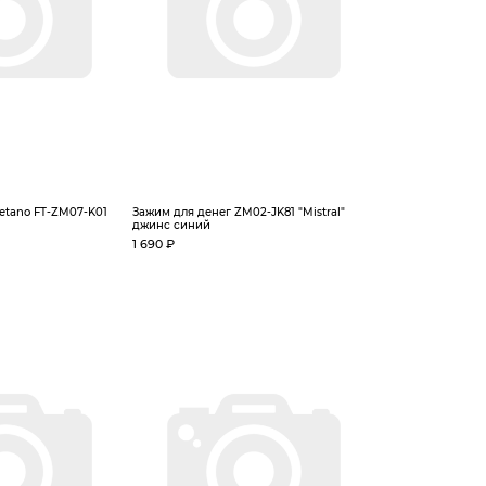
etano FT-ZM07-K01
Зажим для денег ZM02-JK81 "Mistral"
джинс синий
1 690 ₽