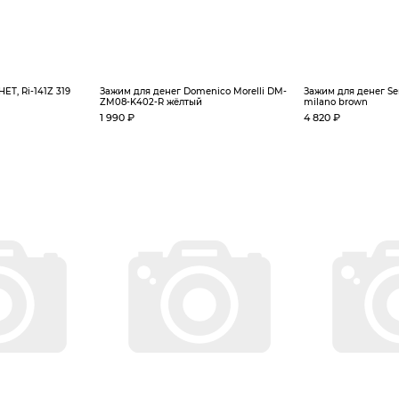
ET, Ri-141Z 319
Зажим для денег Domenico Morelli DM-
Зажим для денег Serg
ZM08-K402-R жёлтый
milano brown
1 990 ₽
4 820 ₽