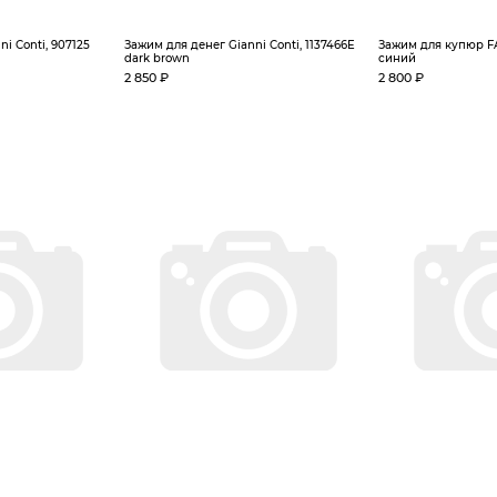
i Conti, 907125
Зажим для денег Gianni Conti, 1137466E
Зажим для купюр F
dark brown
синий
2 850 ₽
2 800 ₽