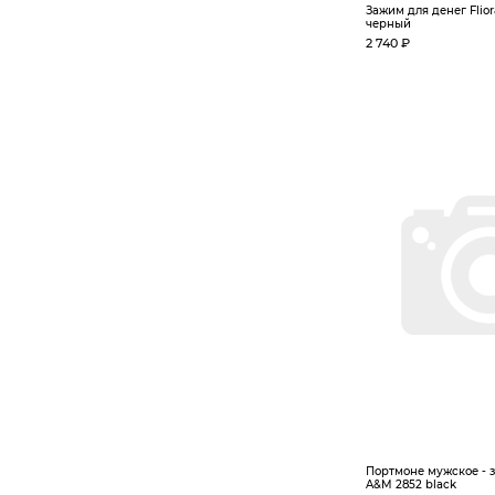
Зажим для денег Fliora
черный
2 740 ₽
Портмоне мужское - 
A&M 2852 black