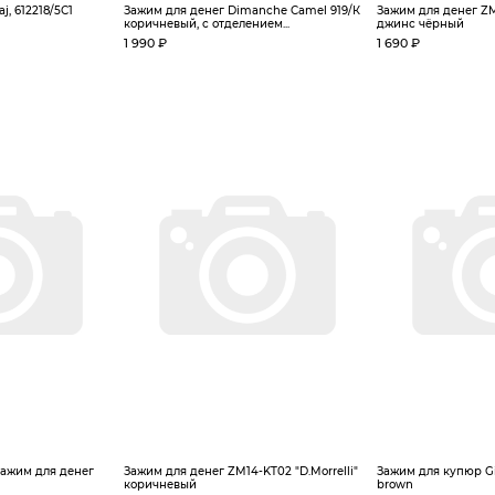
j, 612218/5С1
Зажим для денег Dimanche Camel 919/К
Зажим для денег ZM0
коричневый, с отделением...
джинс чёрный
1 990 ₽
1 690 ₽
зажим для денег
Зажим для денег ZM14-KT02 "D.Morrelli"
Зажим для купюр Gi
коричневый
brown