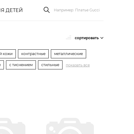
Я ДЕТЕЙ
сортировать
й кожи
контрастные
металлические
м
с тиснением
стильные
показать все