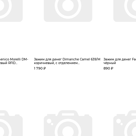
nico Morelli DM-
Зажим для денег Dimanche Camel 639/M
Зажим для денег Fa
ый RFID...
коричневый, с отделением...
чёрный
1 790 ₽
890 ₽