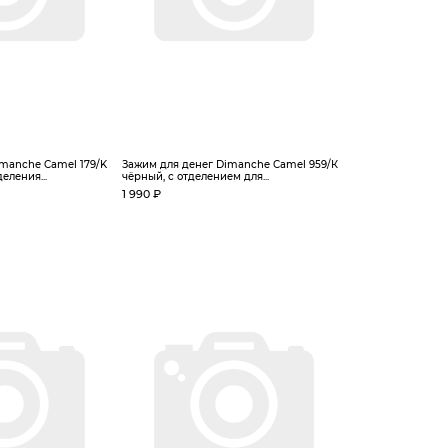
manche Camel 179/K
Зажим для денег Dimanche Camel 959/К
еления...
чёрный, с отделением для...
1 990 ₽