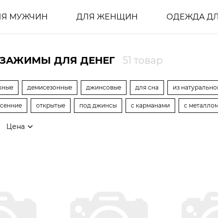
ЛЯ МУЖЧИН
ДЛЯ ЖЕНЩИН
ОДЕЖДА ДЛ
 ЗАЖИМЫ ДЛЯ ДЕНЕГ
51 товар
жные
демисезонные
джинсовые
для сна
из натурально
сенние
открытые
под джинсы
с карманами
с металло
Цена