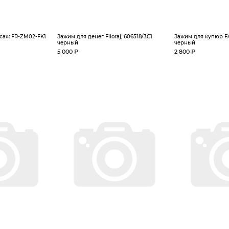
саж FR-ZM02-FK1
Зажим для денег Flioraj, 606518/3С1
Зажим для купюр F
черный
черный
5 000 ₽
2 800 ₽