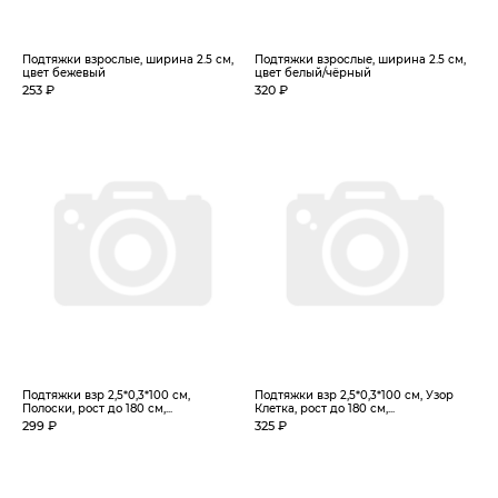
Подтяжки взрослые, ширина 2.5 см,
Подтяжки взрослые, ширина 2.5 см,
цвет бежевый
цвет белый/чёрный
253 ₽
320 ₽
Подтяжки взр 2,5*0,3*100 см,
Подтяжки взр 2,5*0,3*100 см, Узор
Полоски, рост до 180 см,...
Клетка, рост до 180 см,...
299 ₽
325 ₽