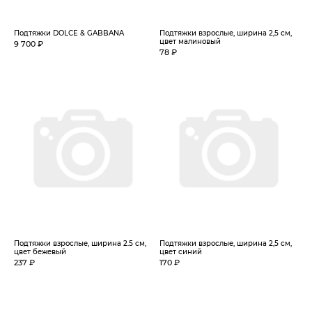
Подтяжки DOLCE & GABBANA
Подтяжки взрослые, ширина 2,5 см,
цвет малиновый
9 700 ₽
78 ₽
Подтяжки взрослые, ширина 2.5 см,
Подтяжки взрослые, ширина 2,5 см,
цвет бежевый
цвет синий
237 ₽
170 ₽