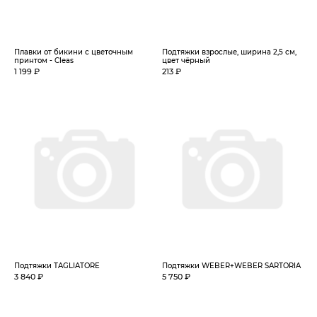
Плавки от бикини с цветочным
Подтяжки взрослые, ширина 2,5 см,
принтом - Cleas
цвет чёрный
1 199 ₽
213 ₽
Подтяжки TAGLIATORE
Подтяжки WEBER+WEBER SARTORIA
3 840 ₽
5 750 ₽