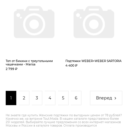
Топ от бикини с треугольными
Подтяжки WEBER+WEBER SARTORIA
чашечками - Marisa
4 400 ₽
2 799 ₽
1
2
3
4
5
6
Вперед
Не знаете где купить Женские подтяжки по выгодным ценам от 78 рублей?
Конечно же, на витрине Tout.Modа. В нашем каталоге представлено более
251 моделей. Выбирайте лучшие предложения со всех интернет-магазинов
Москвы и России в каталоге товаров. Оплата производится