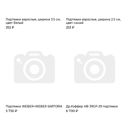
Подтяжки взрослые, ширина 3.5 см,
Подтяжки взрослые, ширина 2.5 см,
цвет белый
цвет синий
352 ₽
253 ₽
Подтяжки WEBER+WEBER SARTORIA
Др.Коффер HB-39GP-29 подтяжки
5 750 ₽
6 700 ₽