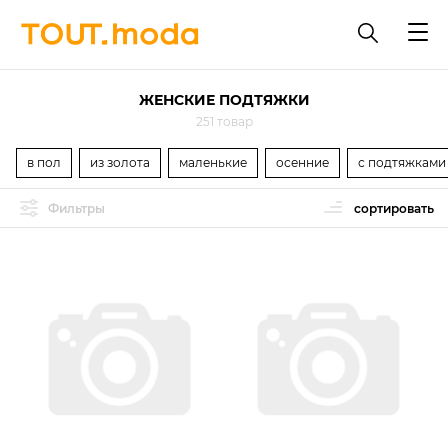
ЖЕНСКИЕ ПОДТЯЖКИ
251 товар
в пол
из золота
маленькие
осенние
с подтяжками
Фильтры
сортировать