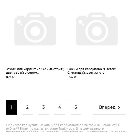
Зажим для кардигана "Асимметрия",
Зажим для кардигана "Цветок"
цвет серый в сером...
блестящий, цвет золото
167 ₽
164 ₽
1
2
3
4
5
Вперед
Не знаете где купить Зажимы для кардиганов по выгодным ценам от 60
рублей? Конечно же, на витрине Tout.Modа. В нашем каталоге