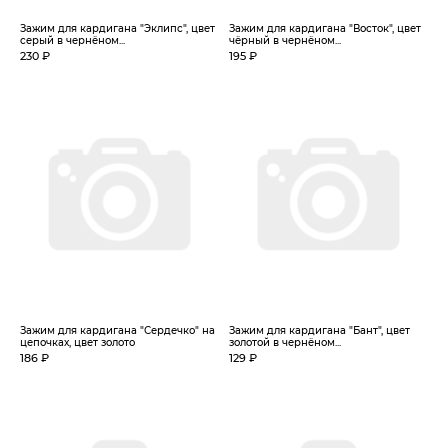
Зажим для кардигана "Эклипс", цвет
Зажим для кардигана "Восток", цвет
серый в чернёном...
чёрный в чернёном...
230 ₽
195 ₽
Зажим для кардигана "Сердечко" на
Зажим для кардигана "Бант", цвет
цепочках, цвет золото
золотой в чернёном...
186 ₽
129 ₽