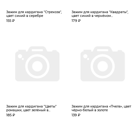
Зажим для кардигана "Стрекоза",
Зажим для кардигана "Квадраты",
цвет синий в серебре
цвет синий в чернёном...
155 ₽
179 ₽
Зажим для кардигана "Цветы"
Зажим для кардигана «Пчела», цвет
ромашки, цвет зелёный в...
чёрно-белый в золоте
185 ₽
139 ₽