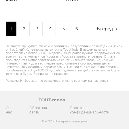
1
2
3
4
5
6
Вперед
Не знаете где купить Женские ботинки и полуботинки по выгодным ценам
от 1 рублей? Конечно же, на витрине Tout.Modа. В нашем каталоге
представлено более 308416 моделей. Выбирайте лучшие предложения со
всех интернет-магазинов Москвы и России в каталоге товаров. Оплата
производится непосредственно на сайте интернет магазина, наш же
интерес - найти для вас лучшее предложение в соотношении цена-
качества. По указанным параметрам мы нашли 308416 Женские ботинки и
полуботинки от 1 до 489510 рублей. Надеемся, вы действительно найдете
то, что вам будем безгранично нравится!
Реклама. Информация о рекламодателях по ссылкам на карточках.
TOUT.moda
О
Обратная
Политика
нас
связь
конфиденциальности
© 2022 - Все права защищены