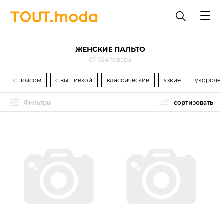
ЖЕНСКИЕ ПАЛЬТО
67 024 товара
с поясом
с вышивкой
классические
узкие
укороч
Фильтры
сортировать