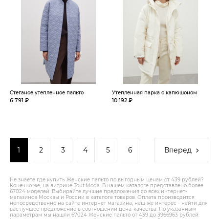
Стеганое утепленное пальто
Утепленная парка с капюшоном
6 791 ₽
10 192 ₽
1
2
3
4
5
6
Вперед
Не знаете где купить Женские пальто по выгодным ценам от 439 рублей?
Конечно же, на витрине Tout.Modа. В нашем каталоге представлено более
67024 моделей. Выбирайте лучшие предложения со всех интернет-
магазинов Москвы и России в каталоге товаров. Оплата производится
непосредственно на сайте интернет магазина, наш же интерес - найти для
вас лучшее предложение в соотношении цена-качества. По указанным
параметрам мы нашли 67024 Женские пальто от 439 до 3966963 рублей.