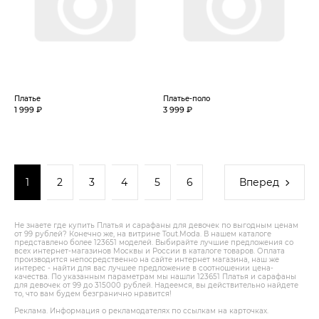
Платье
Платье-поло
1 999 ₽
3 999 ₽
1
2
3
4
5
6
Вперед
Не знаете где купить Платья и сарафаны для девочек по выгодным ценам
от 99 рублей? Конечно же, на витрине Tout.Modа. В нашем каталоге
представлено более 123651 моделей. Выбирайте лучшие предложения со
всех интернет-магазинов Москвы и России в каталоге товаров. Оплата
производится непосредственно на сайте интернет магазина, наш же
интерес - найти для вас лучшее предложение в соотношении цена-
качества. По указанным параметрам мы нашли 123651 Платья и сарафаны
для девочек от 99 до 315000 рублей. Надеемся, вы действительно найдете
то, что вам будем безгранично нравится!
Реклама. Информация о рекламодателях по ссылкам на карточках.