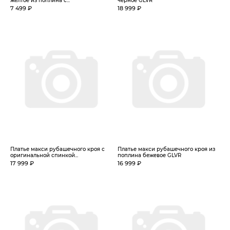
желтое из поплина с...
черное GLVR
7 499 ₽
18 999 ₽
Платье макси рубашечного кроя с
Платье макси рубашечного кроя из
оригинальной спинкой...
поплина бежевое GLVR
17 999 ₽
16 999 ₽