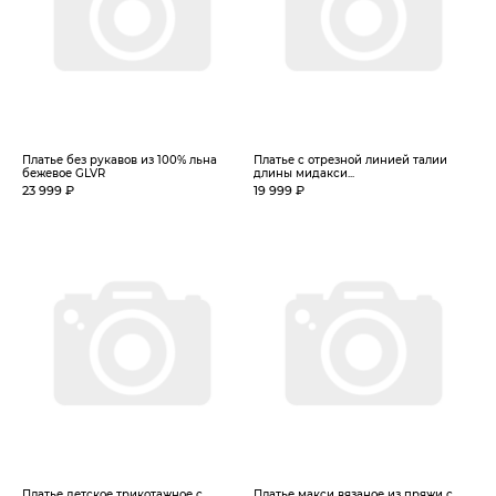
Платье без рукавов из 100% льна
Платье с отрезной линией талии
бежевое GLVR
длины мидакси...
23 999 ₽
19 999 ₽
Платье детское трикотажное с
Платье макси вязаное из пряжи с