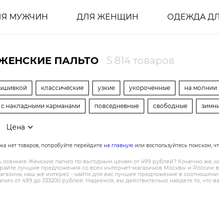
ЛЯ МУЖЧИН
ДЛЯ ЖЕНЩИН
ОДЕЖДА ДЛ
ЖЕНСКИЕ ПАЛЬТО
5 814 товаров
вышивкой
классические
узкие
укороченные
на молнии
с накладными карманами
повседневные
свободные
зимн
Цена
ока нет товаров, попробуйте перейдите
на главную
или воспользуйтесь поиском, ч
ть осенние Женские пальто по выгодным ценам от 499 рублей? Конечно же, н
райте лучшие предложения со всех интернет-магазинов Москвы и России в 
магазина, наш же интерес - найти для вас лучшее предложение в соотношен
льто от 499 до 333200 рублей. Надеемся, вы действительно найдете то, что 