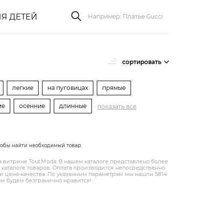
Я ДЕТЕЙ
сортировать
легкие
на пуговицах
прямые
ие
осенние
длинные
показать все
тобы найти необходимый товар
а витрине Tout.Modа. В нашем каталоге представлено более
каталоге товаров. Оплата производится непосредственно
ии цена-качества. По указанным параметрам мы нашли 5814
вам будем безгранично нравится!