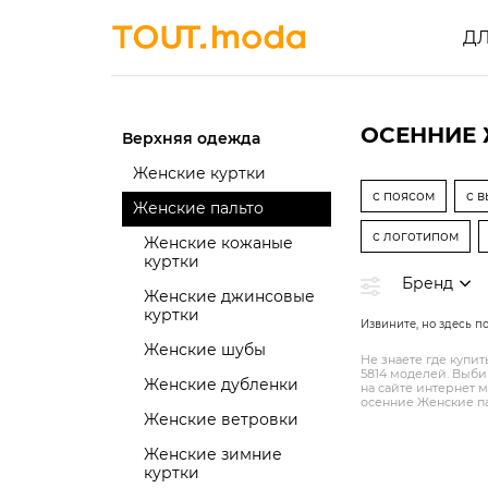
Д
ОСЕННИЕ 
Верхняя одежда
Женские куртки
с поясом
с 
Женские пальто
с логотипом
Женские кожаные
куртки
Бренд
Женские джинсовые
куртки
Извините, но здесь п
Женские шубы
Не знаете где купи
5814 моделей. Выби
Женские дубленки
на сайте интернет 
осенние Женские па
Женские ветровки
Женские зимние
куртки