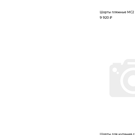
Шорты пляжные MC2 S
9 920 ₽
Шорты для купания с