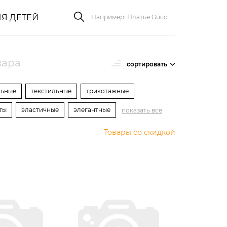
Я ДЕТЕЙ
вара
сортировать
льные
текстильные
трикотажные
ты
эластичные
элегантные
показать все
Товары со скидкой