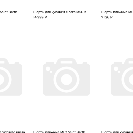
aint Barth
Шорты для купания с лого MSGM
Шорты пляжные MC2
14 999 ₽
7 126 ₽
алатового цвета
Шорты пляжные MC2 Saint Barth
Шорты для купания 