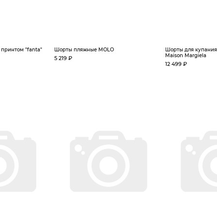
принтом "fanta"
Шорты пляжные MOLO
Шорты для купани
Maison Margiela
5 219 ₽
12 499 ₽