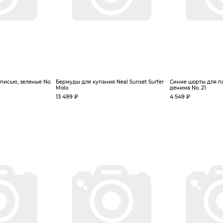
писью, зеленые No.
Бермуды для купания Neal Sunset Surfer
Синие шорты для п
Molo
денима No. 21
13 499 ₽
4 549 ₽