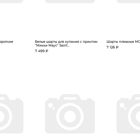
ороткие
Белые шорты для купания с принтом
Шорты пляжные MC2
"Микки Маус" Saint...
7 126 ₽
7 499 ₽