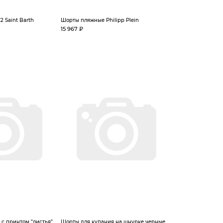
 Saint Barth
Шорты пляжные Philipp Plein
15 967 ₽
с принтом "листья"
Шорты для купания на шнурке черные