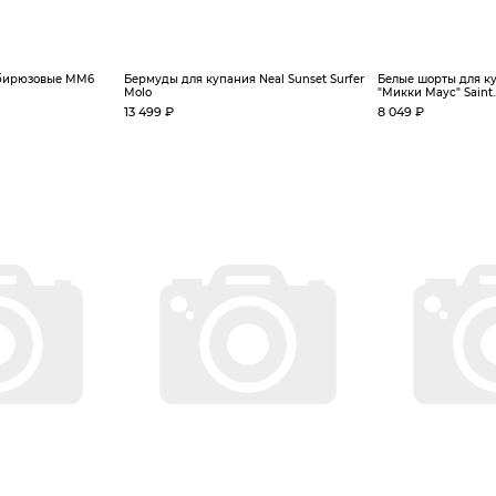
 бирюзовые MM6
Бермуды для купания Neal Sunset Surfer
Белые шорты для к
Molo
"Микки Маус" Saint..
13 499 ₽
8 049 ₽