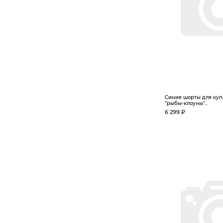
Синие шорты для куп
"рыбы-клоуны"...
6 299 ₽