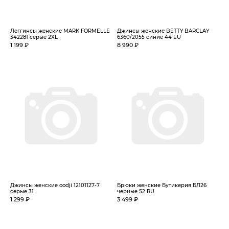
Леггинсы женские MARK FORMELLE
Джинсы женские BETTY BARCLAY
342281 серые 2XL
6360/2055 синие 44 EU
1 199 ₽
8 990 ₽
Джинсы женские oodji 12101127-7
Брюки женские Бутикерия БЛ26
серые 31
черные 52 RU
1 299 ₽
3 499 ₽