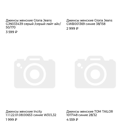
Джинсы женские Gloria Jeans
Джинсы женские Gloria Jeans
GJN033439 серый /серый-лайт айс/
GWB001369 синие 38/158
50/170
2 999 ₽
3 599 ₽
Джинсы женские Incity
Джинсы женские TOM TAILOR
1.1.1.22.01.08.00653 синие W31/L32
1017148 синие 28/32
1 999 ₽
4 559 ₽