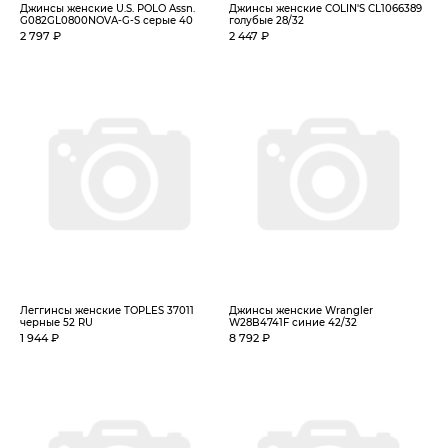
Джинсы женские U.S. POLO Assn.
Джинсы женские COLIN'S CL1066389
G082GL0800NOVA-G-S серые 40
голубые 28/32
2 797 ₽
2 447 ₽
Леггинсы женские TOPLES 37011
Джинсы женские Wrangler
черные 52 RU
W28B4741F синие 42/32
1 944 ₽
8 792 ₽