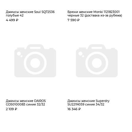
Джинсы женские Soul SQ72536
Брюки женские Monki 1121823001
голубые 42
черные 32 (доставка из-за рубежа)
4 499 ₽
7 590 ₽
Джинсы женские DAIROS
Джинсы женские Superdry
GD50100083 синие 32/32
SU221N059 синие 34/32
2 109 ₽
16 346 ₽