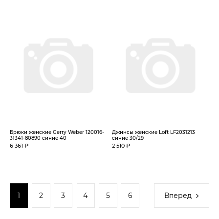
Брюки женские Gerry Weber 120016-
Джинсы женские Loft LF2031213
31341-80890 синие 40
синие 30/29
6 361 ₽
2 510 ₽
1
2
3
4
5
6
Вперед