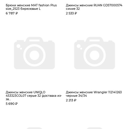
Брюки женские MAT fashion Plus
Джинсы женские RUAN GD57000574
size_2523 бирюзовые L
синие 32
6 787 ₽
2 533 ₽
Джинсы женские UNIQLO
Джинсы женские Wrangler 112141263
453323COL07 серые 32 (доставка из-
черные 34/34
за...
2 213 ₽
5 690 ₽