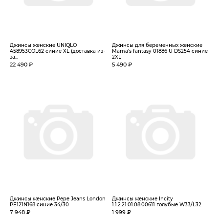
Джинсы женские UNIQLO
Джинсы для беременных женские
458953COL62 синие XL (доставка из-
Mama's fantasy 01886 U DS254 синие
за...
2XL
22 490 ₽
5 490 ₽
Джинсы женские Pepe Jeans London
Джинсы женские Incity
PE121N168 синие 34/30
1.1.2.21.01.08.00611 голубые W33/L32
7 948 ₽
1 999 ₽