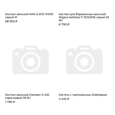
Костюм женский MAX & MOI 134912
Костюм для беременных женский
серый M
Magica bellezza 11-32122MB серый 50
RU
68 950 ₽
6 790 ₽
Костюм женский Elenatex К-226
Костюм с приталенным блейзером
коричневый 58 RU
4 445 ₽
1 780 ₽