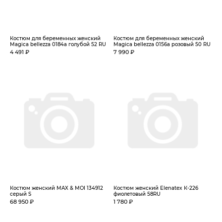
Костюм для беременных женский
Костюм для беременных женский
Magica bellezza 0184а голубой 52 RU
Magica bellezza 0156а розовый 50 RU
4 491 ₽
7 990 ₽
Костюм женский MAX & MOI 134912
Костюм женский Elenatex К-226
серый S
фиолетовый 58RU
68 950 ₽
1 780 ₽