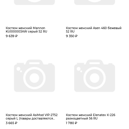
Костюм женский Mannon
Костюм женский Asen 460 бежевый
KU000003AW серый 52 RU
52 RU
9 639 ₽
9 350 ₽
Костюм женский AsiMod VIP-2752
Костюм женский Elenatex К-226
серый L (товары доставляются...
разноцветный 56 RU
3 665 ₽
1 780 ₽