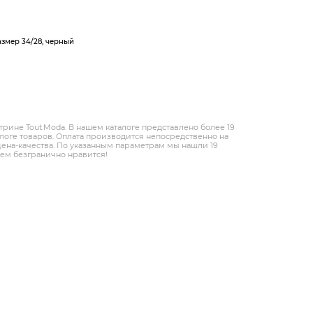
змер 34/28, черный
трине Tout.Modа. В нашем каталоге представлено более 19
оге товаров. Оплата производится непосредственно на
цена-качества. По указанным параметрам мы нашли 19
дем безгранично нравится!