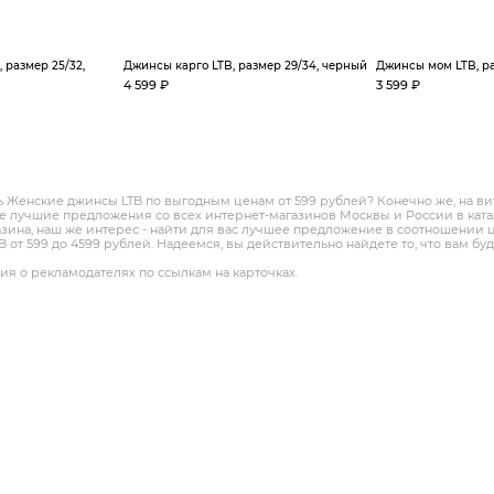
 размер 25/32,
Джинсы карго LTB, размер 29/34, черный
Джинсы мом LTB, ра
4 599 ₽
3 599 ₽
ть Женские джинсы LTB по выгодным ценам от 599 рублей? Конечно же, на ви
 лучшие предложения со всех интернет-магазинов Москвы и России в катал
азина, наш же интерес - найти для вас лучшее предложение в соотношении 
 от 599 до 4599 рублей. Надеемся, вы действительно найдете то, что вам бу
я о рекламодателях по ссылкам на карточках.