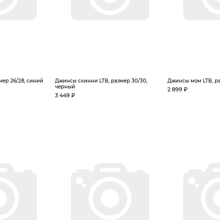
мер 26/28, синий
Джинсы скинни LTB, размер 30/30,
Джинсы мом LTB, ра
черный
2 899 ₽
3 449 ₽