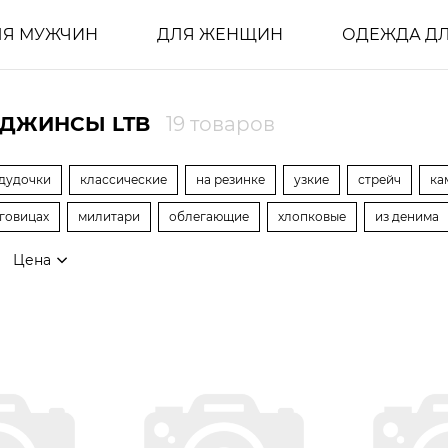
ЛЯ МУЖЧИН
ДЛЯ ЖЕНЩИН
ОДЕЖДА ДЛ
 ДЖИНСЫ LTB
19 товаров
дудочки
классические
на резинке
узкие
стрейч
ка
уговицах
милитари
облегающие
хлопковые
из денима
Цена