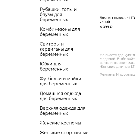
Рубашки, топы и
блузы для
Джинсы широкие LTB,
беременных
синий
4 099 ₽
Комбинезоны для
беременных
Свитеры и
кардиганы для
беременных
Не знаете где купи
моделей. Выбирайте
сайте интернет маг
Юбки для
Женские джинсы LTB
беременных
Реклама. Информаци
Футболки и майки
для беременных
Домашняя одежда
для беременных
Верхняя одежда для
беременных
Женские костюмы
Женские спортивные