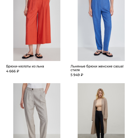
Брюки-кюлоты из льна
Льняные брюки женские casual
стиля
4 666 ₽
5 949 ₽