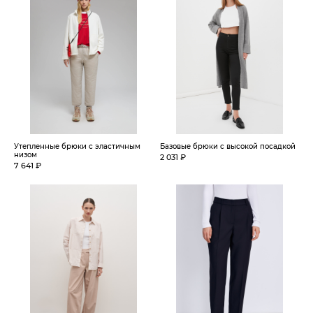
Утепленные брюки с эластичным
Базовые брюки с высокой посадкой
низом
2 031 ₽
7 641 ₽