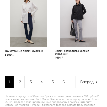
Трикотажные брюки-дудочки
Брюки свободного кроя со
стрелками
3 399 ₽
1 691 ₽
1
2
3
4
5
6
Вперед
Не знаете где купить Женские брюки по выгодным ценам от 89.1 рублей?
Конечно же, на витрине Tout.Modа. В нашем каталоге представлено более
251020 моделей. Выбирайте лучшие предложения со всех интернет-
магазинов Москвы и России в каталоге товаров. Оплата производится