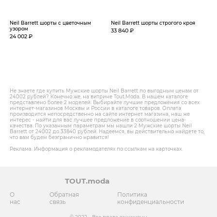
Neil Barrett шорты с цветочным
Neil Barrett шорты строгого кроя
узором
33 840 ₽
24 002 ₽
Не знаете где купить Мужские шорты Neil Barrett по выгодным ценам от
24002 рублей? Конечно же, на витрине Tout.Modа. В нашем каталоге
представлено более 2 моделей. Выбирайте лучшие предложения со всех
интернет-магазинов Москвы и России в каталоге товаров. Оплата
производится непосредственно на сайте интернет магазина, наш же
интерес - найти для вас лучшее предложение в соотношении цена-
качества. По указанным параметрам мы нашли 2 Мужские шорты Neil
Barrett от 24002 до 33840 рублей. Надеемся, вы действительно найдете то,
что вам будем безгранично нравится!
Реклама. Информация о рекламодателях по ссылкам на карточках.
TOUT.moda
О
Обратная
Политика
нас
связь
конфиденциальности