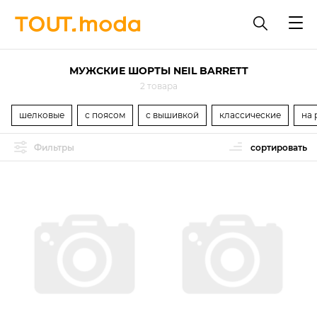
МУЖСКИЕ ШОРТЫ NEIL BARRETT
2 товара
шелковые
с поясом
с вышивкой
классические
на 
Фильтры
сортировать