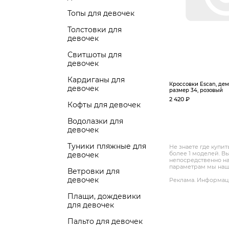
Топы для девочек
Толстовки для
девочек
Свитшоты для
девочек
Кардиганы для
Кроссовки Escan, дем
девочек
размер 34, розовый
2 420 ₽
Кофты для девочек
Водолазки для
девочек
Туники пляжные для
Не знаете где купи
более 1 моделей. В
девочек
непосредственно на
параметрам мы нашл
Ветровки для
девочек
Реклама. Информаци
Плащи, дождевики
для девочек
Пальто для девочек