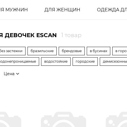
ЛЯ МУЖЧИН
ДЛЯ ЖЕНЩИН
ОДЕЖДА ДЛ
Я ДЕВОЧЕК ESCAN
1 товар
без застежки
бразильские
брендовые
в бусинах
в гор
водонепроницаемые
водостойкие
городские
демисезонны
Цена