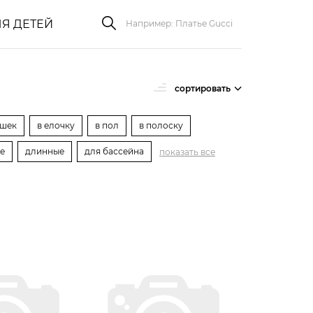
Я ДЕТЕЙ
сортировать
ошек
в елочку
в пол
в полоску
е
длинные
для бассейна
показать все