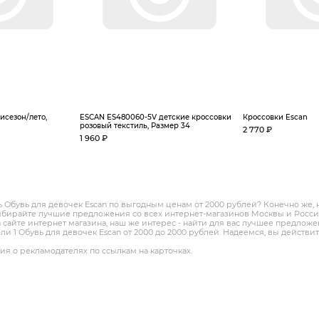
исезон/лето,
ESCAN ES480060-5V детские кроссовки
Кроссовки Escan
розовый текстиль, Размер 34
2 770 ₽
1 960 ₽
ть Обувь для девочек Escan по выгодным ценам от 2000 рублей? Конечно же, 
ыбирайте лучшие предложения со всех интернет-магазинов Москвы и России
 сайте интернет магазина, наш же интерес - найти для вас лучшее предлож
и 1 Обувь для девочек Escan от 2000 до 2000 рублей. Надеемся, вы действит
я о рекламодателях по ссылкам на карточках.