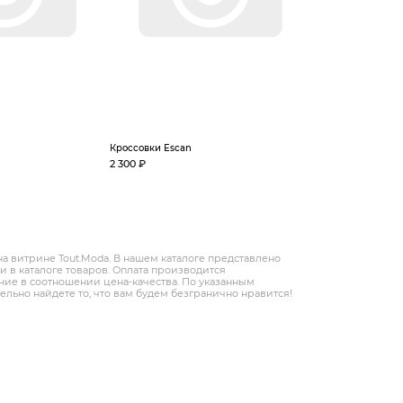
Кроссовки Escan
2 300 ₽
на витрине Tout.Modа. В нашем каталоге представлено
 в каталоге товаров. Оплата производится
ение в соотношении цена-качества. По указанным
ельно найдете то, что вам будем безгранично нравится!