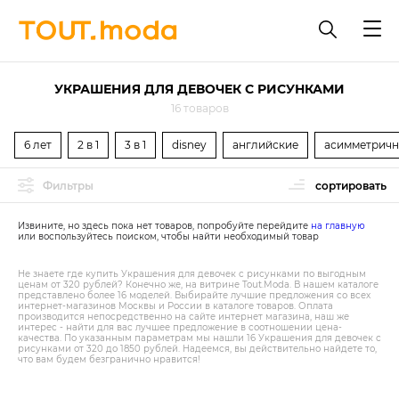
УКРАШЕНИЯ ДЛЯ ДЕВОЧЕК С РИСУНКАМИ
16 товаров
6 лет
2 в 1
3 в 1
disney
английские
асимметрич
Фильтры
сортировать
Извините, но здесь пока нет товаров, попробуйте перейдите
на главную
или воспользуйтесь поиском, чтобы найти необходимый товар
Не знаете где купить Украшения для девочек с рисунками по выгодным
ценам от 320 рублей? Конечно же, на витрине Tout.Modа. В нашем каталоге
представлено более 16 моделей. Выбирайте лучшие предложения со всех
интернет-магазинов Москвы и России в каталоге товаров. Оплата
производится непосредственно на сайте интернет магазина, наш же
интерес - найти для вас лучшее предложение в соотношении цена-
качества. По указанным параметрам мы нашли 16 Украшения для девочек с
рисунками от 320 до 1850 рублей. Надеемся, вы действительно найдете то,
что вам будем безгранично нравится!