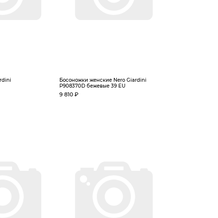
rdini
Босоножки женские Nero Giardini
P908370D бежевые 39 EU
9 810 ₽