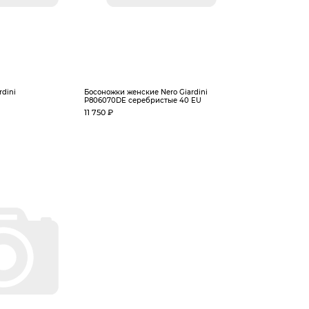
rdini
Босоножки женские Nero Giardini
P806070DE серебристые 40 EU
11 750 ₽