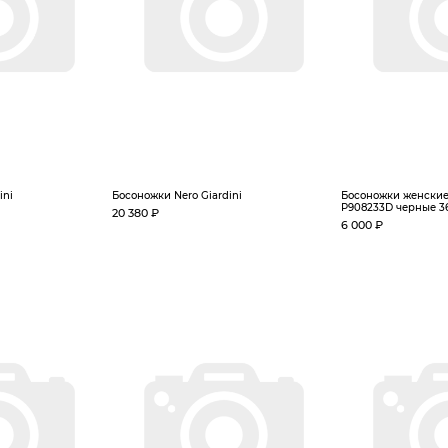
ini
Босоножки Nero Giardini
Босоножки женские 
P908233D черные 3
20 380 ₽
6 000 ₽