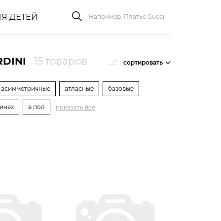
Я ДЕТЕЙ
DINI
15 товаров
сортировать
асимметричные
атласные
базовые
синах
в пол
показать все