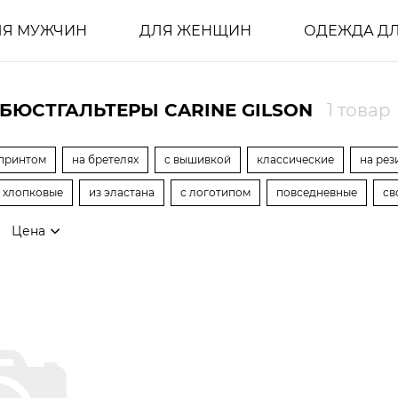
ЛЯ МУЖЧИН
ДЛЯ ЖЕНЩИН
ОДЕЖДА ДЛ
БЮСТГАЛЬТЕРЫ CARINE GILSON
1 товар
 принтом
на бретелях
с вышивкой
классические
на рез
хлопковые
из эластана
с логотипом
повседневные
св
Цена