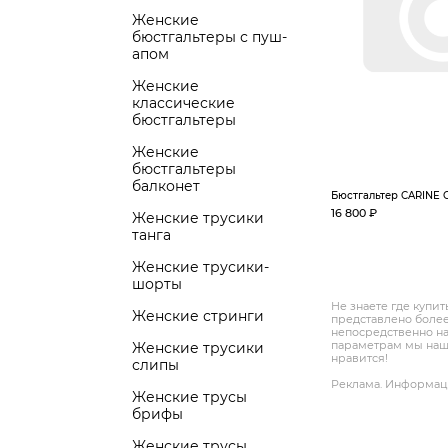
Женские
бюстгальтеры с пуш-
апом
Женские
классические
бюстгальтеры
Женские
бюстгальтеры
балконет
Бюстгальтер CARINE 
16 800 ₽
Женские трусики
танга
Женские трусики-
шорты
Не знаете где купит
Женские стринги
представлено более
непосредственно на
параметрам мы нашл
Женские трусики
нравится!
слипы
Реклама. Информаци
Женские трусы
брифы
Женские трусы