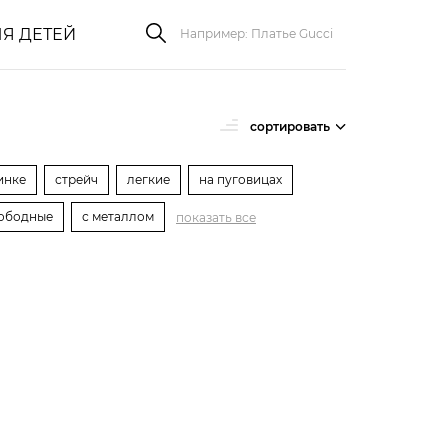
Я ДЕТЕЙ
сортировать
инке
стрейч
легкие
на пуговицах
ободные
с металлом
показать все