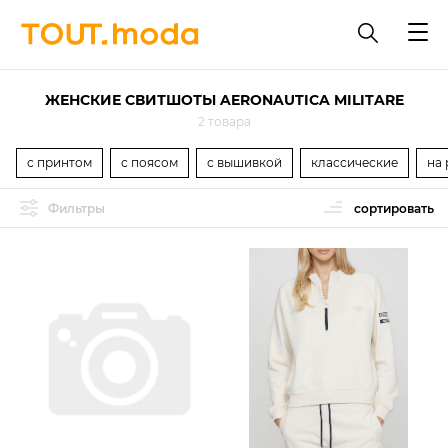
ЖЕНСКИЕ СВИТШОТЫ AERONAUTICA MILITARE
2 товара
с принтом
с поясом
с вышивкой
классические
на 
Фильтры
сортировать