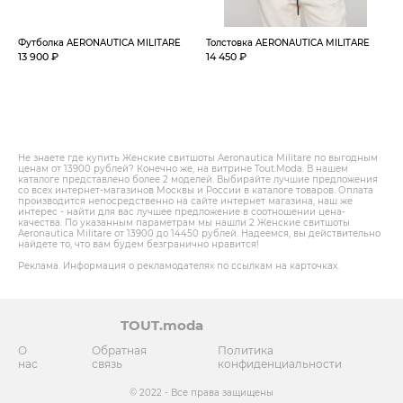
Футболка AERONAUTICA MILITARE
Толстовка AERONAUTICA MILITARE
13 900 ₽
14 450 ₽
Не знаете где купить Женские свитшоты Aeronautica Militare по выгодным
ценам от 13900 рублей? Конечно же, на витрине Tout.Modа. В нашем
каталоге представлено более 2 моделей. Выбирайте лучшие предложения
со всех интернет-магазинов Москвы и России в каталоге товаров. Оплата
производится непосредственно на сайте интернет магазина, наш же
интерес - найти для вас лучшее предложение в соотношении цена-
качества. По указанным параметрам мы нашли 2 Женские свитшоты
Aeronautica Militare от 13900 до 14450 рублей. Надеемся, вы действительно
найдете то, что вам будем безгранично нравится!
Реклама. Информация о рекламодателях по ссылкам на карточках.
TOUT.moda
О
Обратная
Политика
нас
связь
конфиденциальности
© 2022 - Все права защищены