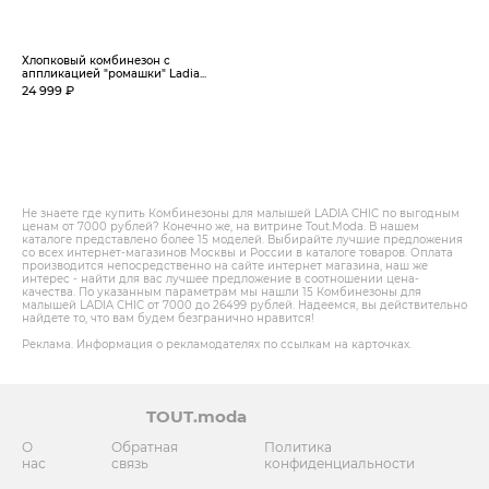
Хлопковый комбинезон с
аппликацией "ромашки" Ladia...
24 999 ₽
Не знаете где купить Комбинезоны для малышей LADIA CHIC по выгодным
ценам от 7000 рублей? Конечно же, на витрине Tout.Modа. В нашем
каталоге представлено более 15 моделей. Выбирайте лучшие предложения
со всех интернет-магазинов Москвы и России в каталоге товаров. Оплата
производится непосредственно на сайте интернет магазина, наш же
интерес - найти для вас лучшее предложение в соотношении цена-
качества. По указанным параметрам мы нашли 15 Комбинезоны для
малышей LADIA CHIC от 7000 до 26499 рублей. Надеемся, вы действительно
найдете то, что вам будем безгранично нравится!
Реклама. Информация о рекламодателях по ссылкам на карточках.
TOUT.moda
О
Обратная
Политика
нас
связь
конфиденциальности