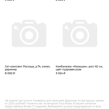
Сет-комплект Роскошь, р.74, кэмел,
Комбинезон «Малышок», рост 62 см,
даримир
цвет пудровая роза
8 000 ₽
3 024 ₽
Не знаете где купить Конверты для малышей Даримир по выгодным ценам
от 2200 рублей? Конечно же, на витрине Tout.Modа. В нашем каталоге
представлено более 17 моделей. Выбирайте лучшие предложения со всех