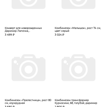
Конверт для новорожденных
Комбинезон «Малышок», рост 74 см,
Даримир Лапочка,...
цвет серый
3 499 ₽
3 024 ₽
Комбинезон «Прелестница», рост 80
Комбинезон-трансформер
см, изумрудная
Курносики, 68, голубой, даримир
3 680 ₽
2 800 ₽