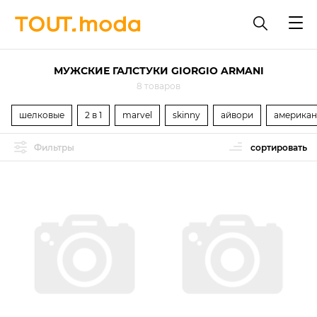
МУЖСКИЕ ГАЛСТУКИ GIORGIO ARMANI
8 товаров
шелковые
2 в 1
marvel
skinny
айвори
американ
Фильтры
сортировать