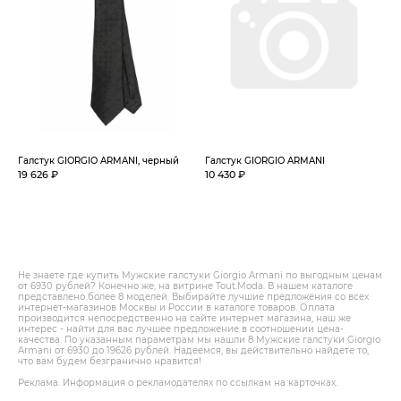
Галстук GIORGIO ARMANI, черный
Галстук GIORGIO ARMANI
19 626 ₽
10 430 ₽
Не знаете где купить Мужские галстуки Giorgio Armani по выгодным ценам
от 6930 рублей? Конечно же, на витрине Tout.Modа. В нашем каталоге
представлено более 8 моделей. Выбирайте лучшие предложения со всех
интернет-магазинов Москвы и России в каталоге товаров. Оплата
производится непосредственно на сайте интернет магазина, наш же
интерес - найти для вас лучшее предложение в соотношении цена-
качества. По указанным параметрам мы нашли 8 Мужские галстуки Giorgio
Armani от 6930 до 19626 рублей. Надеемся, вы действительно найдете то,
что вам будем безгранично нравится!
Реклама. Информация о рекламодателях по ссылкам на карточках.