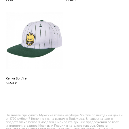
Кепка Spitfire
3 550 ₽
Не знаете где купить Мужские головные уборы Spitfire по выгодным ценам
от 1720 рублей? Конечно же, на витрине Tout.Modа. В нашем каталоге
представлено более 9 моделей. Выбирайте лучшие предложения со всех
интернет-магазинов Москвы и России в каталоге товаров. Оплата