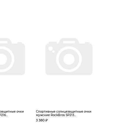
защитные очки
Спортивные солнцезащитные очки
16...
мужские RockBros SP213...
3 380 ₽