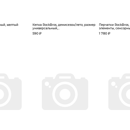
ный, желтый
Кепка RockBros, демисезон/лето, размер
Перчатки RockBros
универсальный,...
элементы, сенсорные,
590 ₽
1 780 ₽