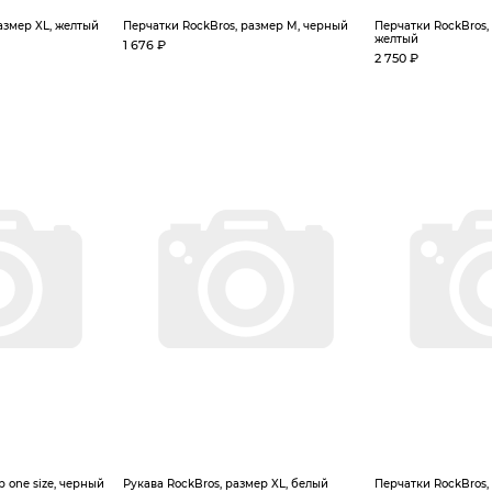
азмер XL, желтый
Перчатки RockBros, размер M, черный
Перчатки RockBros,
желтый
1 676 ₽
2 750 ₽
р one size, черный
Рукава RockBros, размер XL, белый
Перчатки RockBros