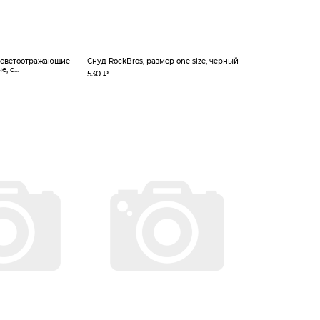
, светоотражающие
Снуд RockBros, размер one size, черный
 с...
530 ₽