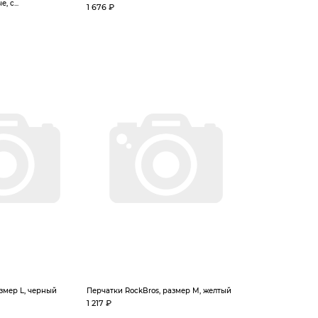
 с...
1 676 ₽
азмер L, черный
Перчатки RockBros, размер M, желтый
1 217 ₽