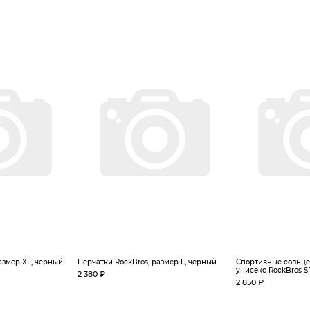
азмер XL, черный
Перчатки RockBros, размер L, черный
Спортивные солнце
унисекс RockBros SP2
2 380 ₽
2 850 ₽