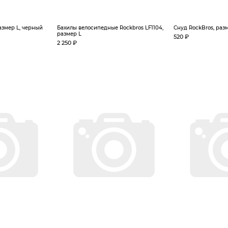
азмер L, черный
Бахилы велосипедные Rockbros LF1104,
Снуд RockBros, разм
размер L
520 ₽
2 250 ₽