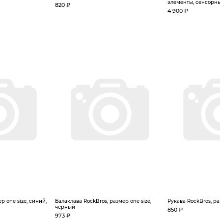
элементы, сенсорные,
820 ₽
4 900 ₽
р one size, синий,
Балаклава RockBros, размер one size,
Рукава RockBros, р
черный
850 ₽
973 ₽