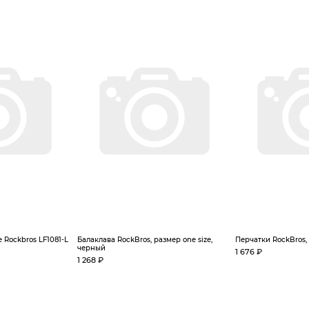
Rockbros LF1081-L
Балаклава RockBros, размер one size,
Перчатки RockBros,
черный
1 676 ₽
1 268 ₽