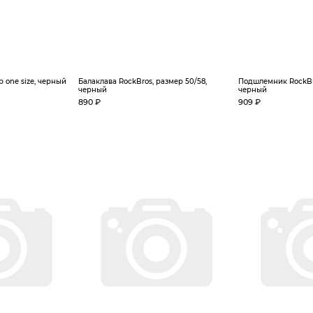
р one size, черный
Балаклава RockBros, размер 50/58,
Подшлемник RockBro
черный
черный
890 ₽
909 ₽