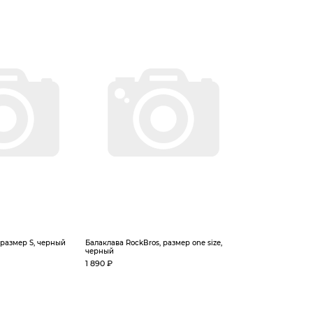
 размер S, черный
Балаклава RockBros, размер one size,
черный
1 890 ₽