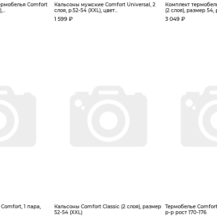
ермобелья Сomfort
Кальсоны мужские Сomfort Universal, 2
Комплект термобель
...
слоя, р.52-54 (XXL), цвет...
(2 слоя), размер 54, р
1 599 ₽
3 049 ₽
omfort, 1 пара,
Кальсоны Сomfort Classic (2 слоя), размер
Термобелье Comfort 
52-54 (XXL)
р-р рост 170-176