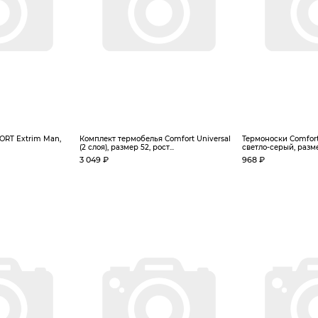
RT Extrim Man,
Комплект термобелья Сomfort Universal
Термоноски Сomfort
(2 слоя), размер 52, рост...
светло-серый, размер
3 049 ₽
968 ₽