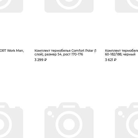
ORT Work Man,
Комплект термобелья Сomfort Polar (1
Комплект термобель
слой), размер 54, рост 170-176
60-182/188, черный
3 299 ₽
3 621 ₽