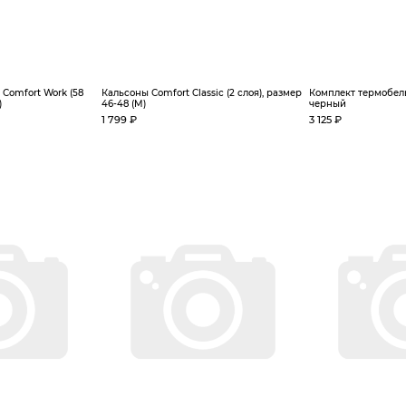
Сomfort Work (58
Кальсоны Сomfort Classic (2 слоя), размер
Комплект термобель
)
46-48 (M)
черный
1 799 ₽
3 125 ₽