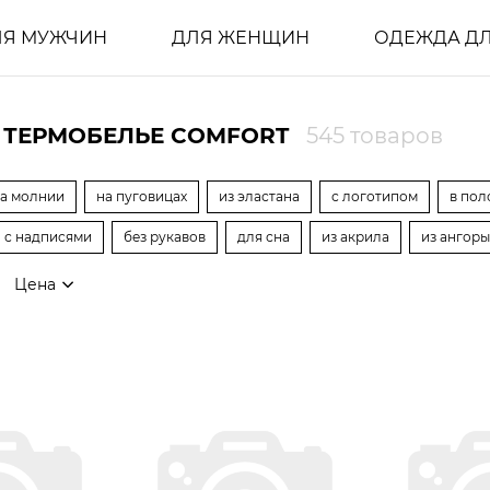
ЛЯ МУЖЧИН
ДЛЯ ЖЕНЩИН
ОДЕЖДА ДЛ
 ТЕРМОБЕЛЬЕ COMFORT
545 товаров
а молнии
на пуговицах
из эластана
с логотипом
в пол
с надписями
без рукавов
для сна
из акрила
из ангоры
Цена