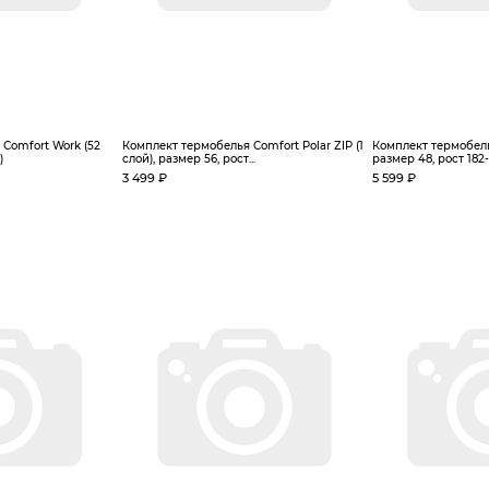
Сomfort Work (52
Комплект термобелья Сomfort Polar ZIP (1
Комплект термобель
)
слой), размер 56, рост...
размер 48, рост 182-
3 499 ₽
5 599 ₽