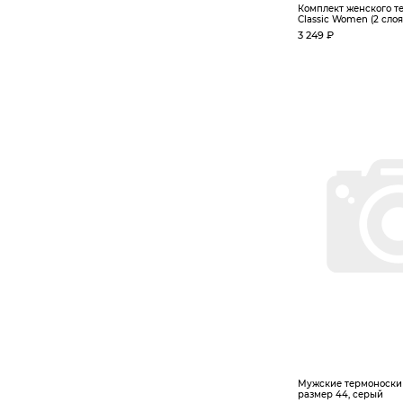
Комплект женского т
Classic Women (2 слоя),
3 249 ₽
Мужские термоноски C
размер 44, серый