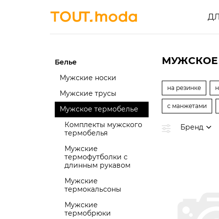
Д
МУЖСКОЕ
Белье
Мужские носки
на резинке
н
Мужские трусы
с манжетами
Мужское термобелье
Комплекты мужского
Бренд
термобелья
Мужские
термофутболки с
длинным рукавом
Мужские
термокальсоны
Мужские
термобрюки