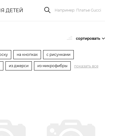
Я ДЕТЕЙ
сортировать
оску
на кнопках
с рисунками
из джерси
из микрофибры
показать все