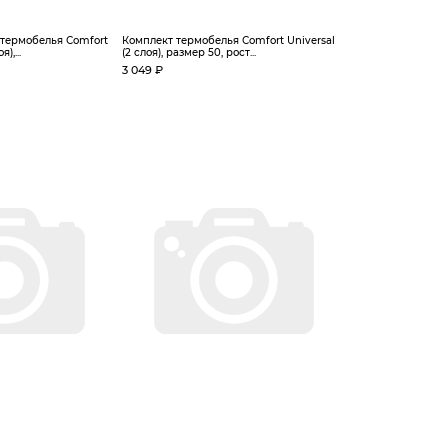
 термобелья Сomfort
Комплект термобелья Сomfort Universal
),...
(2 слоя), размер 50, рост...
3 049 ₽