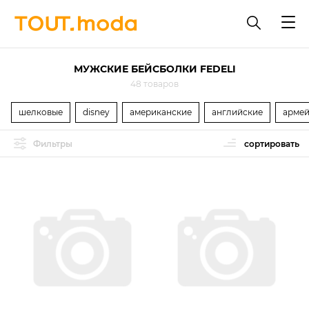
МУЖСКИЕ БЕЙСБОЛКИ FEDELI
48 товаров
шелковые
disney
американские
английские
армей
Фильтры
сортировать