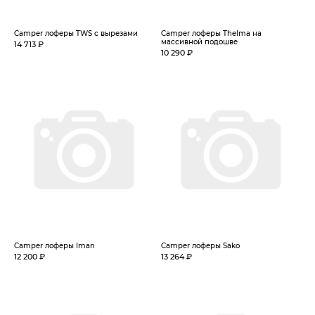
Camper лоферы TWS с вырезами
Camper лоферы Thelma на
массивной подошве
14 713 ₽
10 290 ₽
Camper лоферы Iman
Camper лоферы Sako
12 200 ₽
13 264 ₽