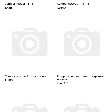
Camper лоферы Nina
Camper лоферы Thelma
10 518 ₽
12 600 ₽
Camper лоферы Twins в клетку
Camper сандалии Sako с закрытым
носком
15 100 ₽
11 493 ₽