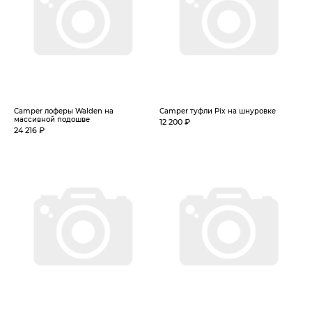
Camper лоферы Walden на
Camper туфли Pix на шнуровке
массивной подошве
12 200 ₽
24 216 ₽