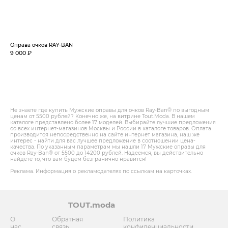
Оправа очков RAY-BAN
9 000 ₽
Не знаете где купить Мужские оправы для очков Ray-Ban® по выгодным
ценам от 5500 рублей? Конечно же, на витрине Tout.Modа. В нашем
каталоге представлено более 17 моделей. Выбирайте лучшие предложения
со всех интернет-магазинов Москвы и России в каталоге товаров. Оплата
производится непосредственно на сайте интернет магазина, наш же
интерес - найти для вас лучшее предложение в соотношении цена-
качества. По указанным параметрам мы нашли 17 Мужские оправы для
очков Ray-Ban® от 5500 до 14200 рублей. Надеемся, вы действительно
найдете то, что вам будем безгранично нравится!
Реклама. Информация о рекламодателях по ссылкам на карточках.
TOUT.moda
О
Обратная
Политика
нас
связь
конфиденциальности