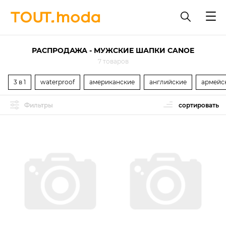
РАСПРОДАЖА - МУЖСКИЕ ШАПКИ CANOE
7 товаров
3 в 1
waterproof
американские
английские
армейс
Фильтры
сортировать