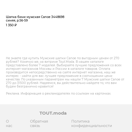
Шапка бини мужская Canoe 3448698
синяя, р.56-59
1 350 ₽
Не знаете где купить Мужские шапки Canoe по выгодным ценам от 270
рублей? Конечно же, на витрине Tout.Modа. В нашем каталоге
представлено более 7 моделей. Выбирайте лучшие предложения со всех
интернет-магазинов Москвы и России в каталоге товаров. Оплата
производится непосредственно на сайте интернет магазина, наш же
интерес - найти для вас лучшее предложение в соотношении цена-
качества. По указанным параметрам мы нашли 7 Мужские шапки Canoe от
270 до 31500 рублей. Надеемся, вы действительно найдете то, что вам
будем безгранично нравится!
Реклама. Информация о рекламодателях по ссылкам на карточках.
TOUT.moda
О
Обратная
Политика
нас
связь
конфиденциальности