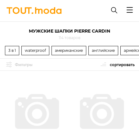
МУЖСКИЕ ШАПКИ PIERRE CARDIN
114 товаров
3 в 1
waterproof
американские
английские
армейс
Фильтры
сортировать