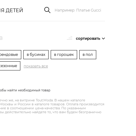
Я ДЕТЕЙ
в
сортировать
рендовые
в бусинах
в горошек
в пол
сезонные
показать все
тобы найти необходимый товар
но же, на витрине Tout.Modа. В нашем каталоге
осквы и России в каталоге товаров. Оплата производится
ение в соотношении цена-качества. По указанным
ы действительно найдете то, что вам будем безгранично