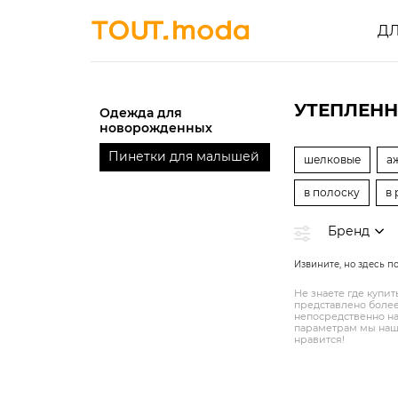
Д
УТЕПЛЕН
Одежда для
новорожденных
Пинетки для малышей
шелковые
а
в полоску
в 
Бренд
Извините, но здесь п
Не знаете где купи
представлено более
непосредственно на
параметрам мы нашл
нравится!