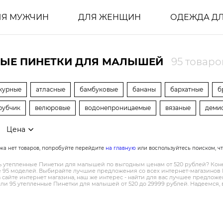
ЛЯ МУЖЧИН
ДЛЯ ЖЕНЩИН
ОДЕЖДА ДЛ
НЫЕ ПИНЕТКИ ДЛЯ МАЛЫШЕЙ
95 товаро
журные
атласные
бамбуковые
бананы
бархатные
б
рубчик
велюровые
водонепроницаемые
вязаные
деми
Цена
ока нет товаров, попробуйте перейдите
на главную
или воспользуйтесь поиском, ч
ть утепленные Пинетки для малышей по выгодным ценам от 520 рублей? Конеч
 95 моделей. Выбирайте лучшие предложения со всех интернет-магазинов М
 сайте интернет магазина, наш же интерес - найти для вас лучшее предлож
и 95 утепленные Пинетки для малышей от 520 до 29999 рублей. Надеемся, в