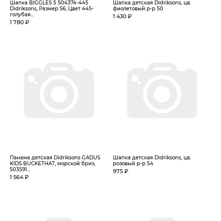
Шапка BIGGLES 5 504374-445
Шапка детская Didriksons, цв.
Didriksons, Размер 56, Цвет 445-
фиолетовый р-р 50
голубая...
1 430 ₽
1 780 ₽
Панама детская Didriksons GADUS
Шапка детская Didriksons, цв.
KIDS BUCKETHAT, морской бриз,
розовый р-р 54
503591...
975 ₽
1 564 ₽