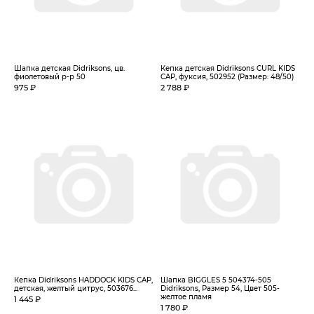
Шапка детская Didriksons, цв.
Кепка детская Didriksons CURL KIDS
фиолетовый р-р 50
CAP, фуксия, 502952 (Размер: 48/50)
975 ₽
2 788 ₽
Кепка Didriksons HADDOCK KIDS CAP,
Шапка BIGGLES 5 504374-505
детская, желтый цитрус, 503676...
Didriksons, Размер 54, Цвет 505-
желтое пламя
1 445 ₽
1 780 ₽