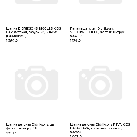
Шапка DIDRIKSONS BIGGLES KIDS
Панама детская Didriksons
CAP, детская, лазурный, 504158
SOUTHWEST KIDS, желтый цитрус,
(Размер: 50 )
503740...
1 360 ₽
1 139 ₽
Шапка детская Didriksons, цв.
Шапка детская Didriksons REVA KIDS
фиолетовый р-р 56
BALAKLAVA, неоновый розовый,
502659...
975 ₽
1 003 ₽