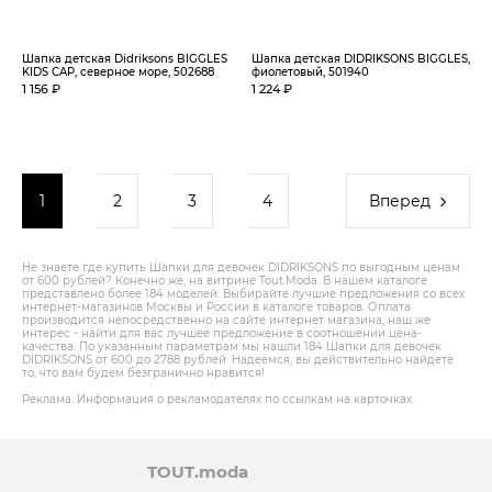
Шапка детская Didriksons BIGGLES
Шапка детская DIDRIKSONS BIGGLES,
KIDS CAP, северное море, 502688
фиолетовый, 501940
1 156 ₽
1 224 ₽
1
2
3
4
Вперед
Не знаете где купить Шапки для девочек DIDRIKSONS по выгодным ценам
от 600 рублей? Конечно же, на витрине Tout.Modа. В нашем каталоге
представлено более 184 моделей. Выбирайте лучшие предложения со всех
интернет-магазинов Москвы и России в каталоге товаров. Оплата
производится непосредственно на сайте интернет магазина, наш же
интерес - найти для вас лучшее предложение в соотношении цена-
качества. По указанным параметрам мы нашли 184 Шапки для девочек
DIDRIKSONS от 600 до 2788 рублей. Надеемся, вы действительно найдете
то, что вам будем безгранично нравится!
Реклама. Информация о рекламодателях по ссылкам на карточках.
TOUT.moda