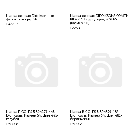
Шапка детская Didriksons, цв.
Шапка детская DIDRIKSONS ORMEN
фиолетовый р-р 56
KIDS CAP, бургундия, 502865
(Размер: 50)
1 430 ₽
1 224 ₽
Шапка BIGGLES 5 504374-445
Шапка BIGGLES 5 504374-482
Didriksons, Размер 54, Цвет 445-
Didriksons, Размер 54, Цвет 482-
голубая...
берлинская...
1 780 ₽
1 780 ₽