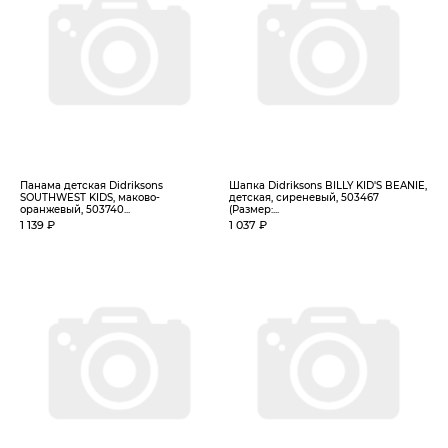
Панама детская Didriksons
Шапка Didriksons BILLY KID'S BEANIE,
SOUTHWEST KIDS, маково-
детская, сиреневый, 503467
оранжевый, 503740...
(Размер:...
1 139 ₽
1 037 ₽