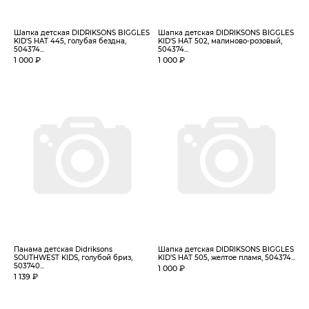
Шапка детская DIDRIKSONS BIGGLES
Шапка детская DIDRIKSONS BIGGLES
KID'S HAT 445, голубая бездна,
KID'S HAT 502, малиново-розовый,
504374...
504374...
1 000 ₽
1 000 ₽
Панама детская Didriksons
Шапка детская DIDRIKSONS BIGGLES
SOUTHWEST KIDS, голубой бриз,
KID'S HAT 505, желтое пламя, 504374...
503740...
1 000 ₽
1 139 ₽