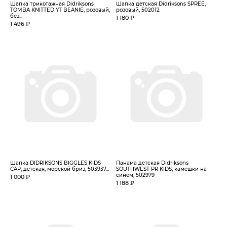
Шапка трикотажная Didriksons
Шапка детская Didriksons SPREE,
TOMBA KNITTED YT BEANIE, розовый,
розовый, 502012
без...
1 180 ₽
1 496 ₽
Шапка DIDRIKSONS BIGGLES KIDS
Панама детская Didriksons
CAP, детская, морской бриз, 503937...
SOUTHWEST PR KIDS, камешки на
синем, 502979
1 000 ₽
1 188 ₽