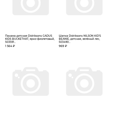
Панама детская Didriksons GADUS
Шапка Didriksons NILSON KID'S
KIDS BUCKETHAT, ярко-фиолетовый,
BEANIE, детская, зелёный лес,
503591...
503490...
1 564 ₽
969 ₽